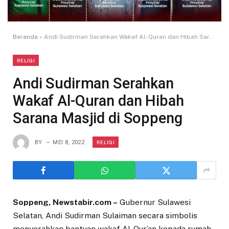
Beranda
»
Andi Sudirman Serahkan Wakaf Al-Quran dan Hibah Sarana Masjid di Soppeng
RELIGI
Andi Sudirman Serahkan
Wakaf Al-Quran dan Hibah
Sarana Masjid di Soppeng
RELIGI
BY
MEI 8, 2022
Soppeng, Newstabir.com –
Gubernur Sulawesi
Selatan, Andi Sudirman Sulaiman secara simbolis
menyerahkan bantuan wakaf Al-Qur’an kepada rumah