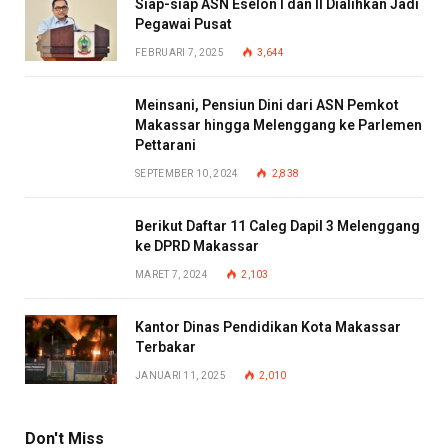
Siap-siap ASN Eselon I dan II Dialihkan Jadi
Pegawai Pusat
FEBRUARI 7, 2025
3,644
Meinsani, Pensiun Dini dari ASN Pemkot
Makassar hingga Melenggang ke Parlemen
Pettarani
SEPTEMBER 10, 2024
2,838
Berikut Daftar 11 Caleg Dapil 3 Melenggang
ke DPRD Makassar
MARET 7, 2024
2,103
Kantor Dinas Pendidikan Kota Makassar
Terbakar
JANUARI 11, 2025
2,010
Don't Miss