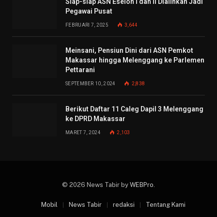
Siap-siap ASN Eselon I dan II Dialihkan Jadi
Pegawai Pusat
FEBRUARI 7, 2025
3,644
Meinsani, Pensiun Dini dari ASN Pemkot
Makassar hingga Melenggang ke Parlemen
Pettarani
SEPTEMBER 10, 2024
2,838
Berikut Daftar 11 Caleg Dapil 3 Melenggang
ke DPRD Makassar
MARET 7, 2024
2,103
© 2026 News Tabir by
WEBPro
.
Mobil
News Tabir
redaksi
Tentang Kami