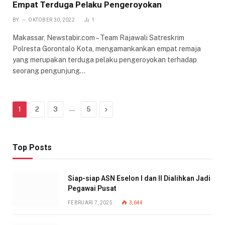
Empat Terduga Pelaku Pengeroyokan
BY
OKTOBER 30, 2022
1
Makassar, Newstabir.com – Team Rajawali Satreskrim
Polresta Gorontalo Kota, mengamankankan empat remaja
yang merupakan terduga pelaku pengeroyokan terhadap
seorang pengunjung…
…
Next
1
2
3
5
Top Posts
Siap-siap ASN Eselon I dan II Dialihkan Jadi
Pegawai Pusat
FEBRUARI 7, 2025
3,644