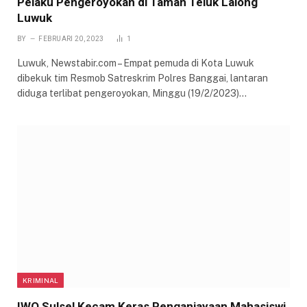
Pelaku Pengeroyokan di Taman Teluk Lalong
Luwuk
BY
FEBRUARI 20, 2023
1
Luwuk, Newstabir.com – Empat pemuda di Kota Luwuk
dibekuk tim Resmob Satreskrim Polres Banggai, lantaran
diduga terlibat pengeroyokan, Minggu (19/2/2023)…
KRIMINAL
IWO Sulsel Kecam Keras Penganiayaan Mahasiswi