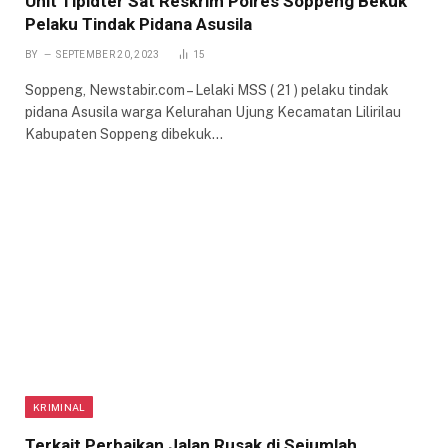
Unit Tipidter Sat Reskrim Polres Soppeng Bekuk
Pelaku Tindak Pidana Asusila
BY
SEPTEMBER 20, 2023
15
Soppeng, Newstabir.com – Lelaki MSS ( 21 ) pelaku tindak
pidana Asusila warga Kelurahan Ujung Kecamatan Lilirilau
Kabupaten Soppeng dibekuk…
KRIMINAL
Terkait Perbaikan Jalan Rusak di Sejumlah