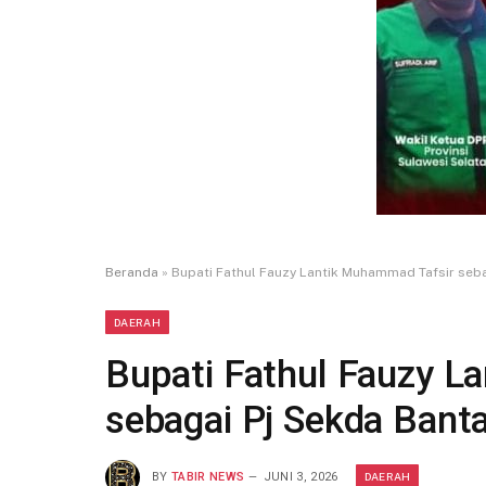
Beranda
»
Bupati Fathul Fauzy Lantik Muhammad Tafsir seb
DAERAH
Bupati Fathul Fauzy L
sebagai Pj Sekda Bant
DAERAH
BY
TABIR NEWS
JUNI 3, 2026