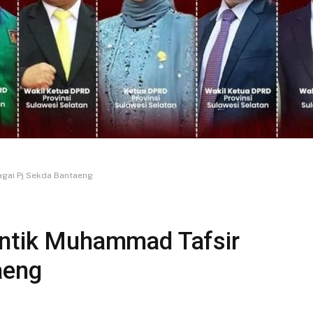
agai Pj Sekda Bantaeng
antik Muhammad Tafsir
aeng