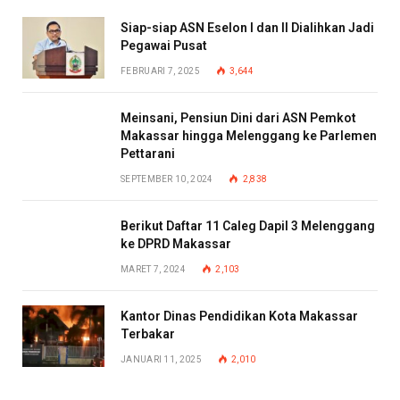
Siap-siap ASN Eselon I dan II Dialihkan Jadi
Pegawai Pusat
FEBRUARI 7, 2025
3,644
Meinsani, Pensiun Dini dari ASN Pemkot
Makassar hingga Melenggang ke Parlemen
Pettarani
SEPTEMBER 10, 2024
2,838
Berikut Daftar 11 Caleg Dapil 3 Melenggang
ke DPRD Makassar
MARET 7, 2024
2,103
Kantor Dinas Pendidikan Kota Makassar
Terbakar
JANUARI 11, 2025
2,010