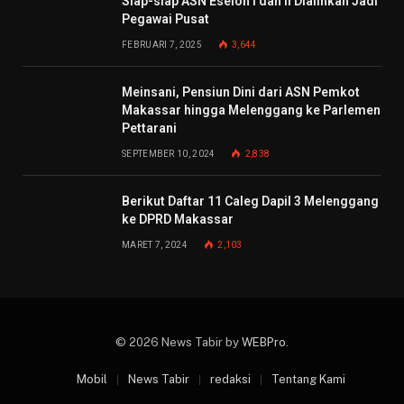
Siap-siap ASN Eselon I dan II Dialihkan Jadi
Pegawai Pusat
FEBRUARI 7, 2025
3,644
Meinsani, Pensiun Dini dari ASN Pemkot
Makassar hingga Melenggang ke Parlemen
Pettarani
SEPTEMBER 10, 2024
2,838
Berikut Daftar 11 Caleg Dapil 3 Melenggang
ke DPRD Makassar
MARET 7, 2024
2,103
© 2026 News Tabir by
WEBPro
.
Mobil
News Tabir
redaksi
Tentang Kami