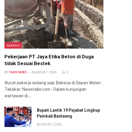
DAERAH
Pekerjaan PT Jaya Etika Beton di Duga
tidak Sesuai Bestek
BY
TABIR NEWS
AGUSTUS 7, 2026
0
Buruh pekerja sedang siap Bekerja di Depan Molen
Takakar, Newstabir.com – Dalam kunjungan
wartawan di…
Bupati Lantik 19 Pejabat Lingkup
Pemkab Bantaeng
AGUSTUS 7, 2026