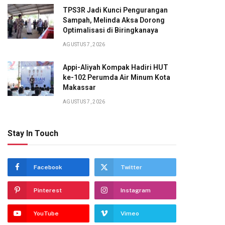
TPS3R Jadi Kunci Pengurangan
Sampah, Melinda Aksa Dorong
Optimalisasi di Biringkanaya
AGUSTUS 7, 2026
Appi-Aliyah Kompak Hadiri HUT
ke-102 Perumda Air Minum Kota
Makassar
AGUSTUS 7, 2026
Stay In Touch
Facebook
Twitter
Pinterest
Instagram
YouTube
Vimeo