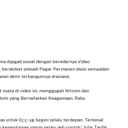
a dijagad sosial dengan beredarnya Video
g berakibat sebuah Pagar Permanen disisi sempadan
jalan demi terbangunnya drainase.
t nyata di video ini, menggugah Nitizen dan
 Bumi yang Bernafaskan Keagamaan, Rabu
au untuk 0𝚙𝚙 yg begini selalu terdepan. Terkenal
kepentingan umum selalu jadi contoh,” tulis Taufik,