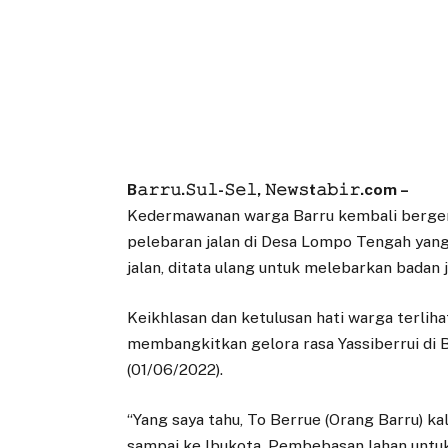
B𝚊𝚛𝚛𝚞.𝚂𝚞𝚕-𝚂𝚎𝚕, 𝙽𝚎𝚠𝚜t𝚊𝚋𝚒𝚛.com –
Kedermawanan warga Barru kembali bergem
pelebaran jalan di Desa Lompo Tengah yan
jalan, ditata ulang untuk melebarkan badan 
Keikhlasan dan ketulusan hati warga terliha
membangkitkan gelora rasa Yassiberrui di
(01/06/2022).
“Yang saya tahu, To Berrue (Orang Barru) kal
sampai ke Ibukota, Pembebasan lahan untuk 