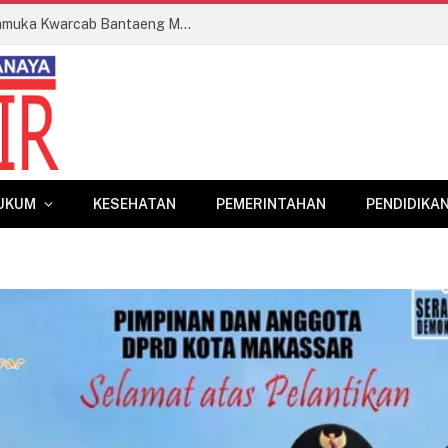
Bupati Bantaeng Lepas Kontingen Pramuka Kwarcab Bantaeng Menuju Jambore Nasional XII Tahun 2026
UKUM
KESEHATAN
PEMERINTAHAN
PENDIDIKA