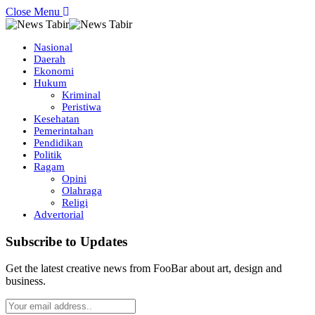
Close Menu
Nasional
Daerah
Ekonomi
Hukum
Kriminal
Peristiwa
Kesehatan
Pemerintahan
Pendidikan
Politik
Ragam
Opini
Olahraga
Religi
Advertorial
Subscribe to Updates
Get the latest creative news from FooBar about art, design and
business.