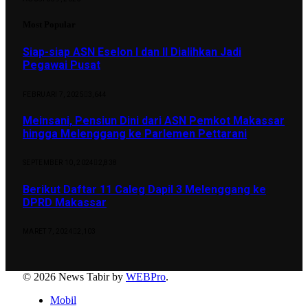
Most Popular
Siap-siap ASN Eselon I dan II Dialihkan Jadi
Pegawai Pusat
FEBRUARI 7, 2025
3,644
Meinsani, Pensiun Dini dari ASN Pemkot Makassar
hingga Melenggang ke Parlemen Pettarani
SEPTEMBER 10, 2024
2,838
Berikut Daftar 11 Caleg Dapil 3 Melenggang ke
DPRD Makassar
MARET 7, 2024
2,103
© 2026 News Tabir by
WEBPro
.
Mobil