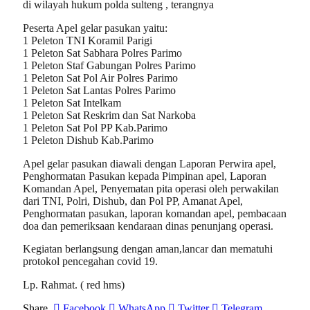
di wilayah hukum polda sulteng , terangnya
Peserta Apel gelar pasukan yaitu:
1 Peleton TNI Koramil Parigi
1 Peleton Sat Sabhara Polres Parimo
1 Peleton Staf Gabungan Polres Parimo
1 Peleton Sat Pol Air Polres Parimo
1 Peleton Sat Lantas Polres Parimo
1 Peleton Sat Intelkam
1 Peleton Sat Reskrim dan Sat Narkoba
1 Peleton Sat Pol PP Kab.Parimo
1 Peleton Dishub Kab.Parimo
Apel gelar pasukan diawali dengan Laporan Perwira apel,
Penghormatan Pasukan kepada Pimpinan apel, Laporan
Komandan Apel, Penyematan pita operasi oleh perwakilan
dari TNI, Polri, Dishub, dan Pol PP, Amanat Apel,
Penghormatan pasukan, laporan komandan apel, pembacaan
doa dan pemeriksaan kendaraan dinas penunjang operasi.
Kegiatan berlangsung dengan aman,lancar dan mematuhi
protokol pencegahan covid 19.
Lp. Rahmat. ( red hms)
Share.
Facebook
WhatsApp
Twitter
Telegram