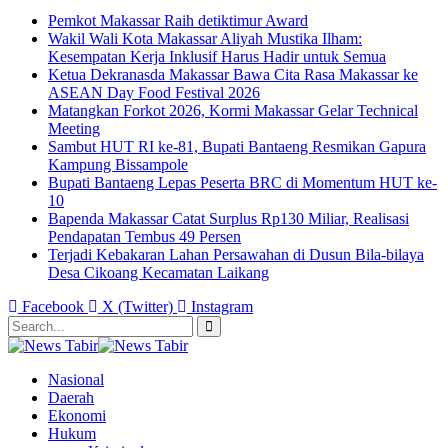
Pemkot Makassar Raih detiktimur Award
Wakil Wali Kota Makassar Aliyah Mustika Ilham:
Kesempatan Kerja Inklusif Harus Hadir untuk Semua
Ketua Dekranasda Makassar Bawa Cita Rasa Makassar ke
ASEAN Day Food Festival 2026
Matangkan Forkot 2026, Kormi Makassar Gelar Technical
Meeting
Sambut HUT RI ke-81, Bupati Bantaeng Resmikan Gapura
Kampung Bissampole
Bupati Bantaeng Lepas Peserta BRC di Momentum HUT ke-
10
Bapenda Makassar Catat Surplus Rp130 Miliar, Realisasi
Pendapatan Tembus 49 Persen
Terjadi Kebakaran Lahan Persawahan di Dusun Bila-bilaya
Desa Cikoang Kecamatan Laikang
Facebook
X (Twitter)
Instagram
Nasional
Daerah
Ekonomi
Hukum