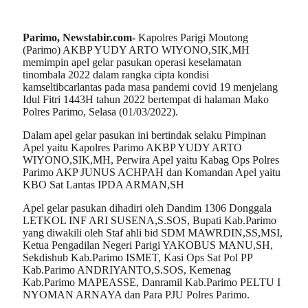
Parimo, Newstabir.com-
Kapolres Parigi Moutong
(Parimo) AKBP YUDY ARTO WIYONO,SIK,MH
memimpin apel gelar pasukan operasi keselamatan
tinombala 2022 dalam rangka cipta kondisi
kamseltibcarlantas pada masa pandemi covid 19 menjelang
Idul Fitri 1443H tahun 2022 bertempat di halaman Mako
Polres Parimo, Selasa (01/03/2022).
Dalam apel gelar pasukan ini bertindak selaku Pimpinan
Apel yaitu Kapolres Parimo AKBP YUDY ARTO
WIYONO,SIK,MH, Perwira Apel yaitu Kabag Ops Polres
Parimo AKP JUNUS ACHPAH dan Komandan Apel yaitu
KBO Sat Lantas IPDA ARMAN,SH
Apel gelar pasukan dihadiri oleh Dandim 1306 Donggala
LETKOL INF ARI SUSENA,S.SOS, Bupati Kab.Parimo
yang diwakili oleh Staf ahli bid SDM MAWRDIN,SS,MSI,
Ketua Pengadilan Negeri Parigi YAKOBUS MANU,SH,
Sekdishub Kab.Parimo ISMET, Kasi Ops Sat Pol PP
Kab.Parimo ANDRIYANTO,S.SOS, Kemenag
Kab.Parimo MAPEASSE, Danramil Kab.Parimo PELTU I
NYOMAN ARNAYA dan Para PJU Polres Parimo.