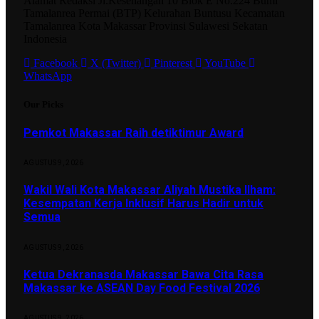
Alamat Redaksi Jl.Kesenangan 10 Blok E No.224 Bumi
Tamalanrea Permai (BTP) Kelurahan Buntusu Kecamatan
Tamalanrea Kota Makassar Provinsi Sulawesi Sekatan
Indonesia
Facebook
X (Twitter)
Pinterest
YouTube
WhatsApp
Our Picks
Pemkot Makassar Raih detiktimur Award
AGUSTUS 9, 2026
Wakil Wali Kota Makassar Aliyah Mustika Ilham:
Kesempatan Kerja Inklusif Harus Hadir untuk
Semua
AGUSTUS 9, 2026
Ketua Dekranasda Makassar Bawa Cita Rasa
Makassar ke ASEAN Day Food Festival 2026
AGUSTUS 9, 2026