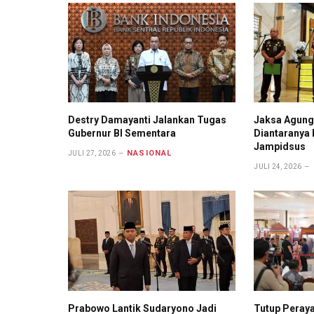
Destry Damayanti Jalankan Tugas
Jaksa Agung 
Gubernur BI Sementara
Diantaranya 
Jampidsus
NASIONAL
JULI 27, 2026
JULI 24, 2026
Prabowo Lantik Sudaryono Jadi
Tutup Peray