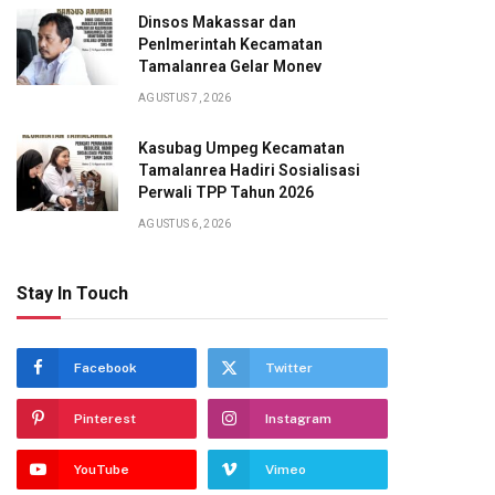
Dinsos Makassar dan
Penlmerintah Kecamatan
Tamalanrea Gelar Monev
AGUSTUS 7, 2026
Kasubag Umpeg Kecamatan
Tamalanrea Hadiri Sosialisasi
Perwali TPP Tahun 2026
AGUSTUS 6, 2026
Stay In Touch
Facebook
Twitter
Pinterest
Instagram
YouTube
Vimeo