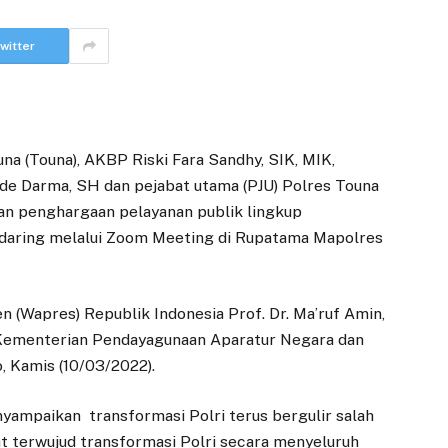
witter
na (Touna), AKBP Riski Fara Sandhy, SIK, MIK,
de Darma, SH dan pejabat utama (PJU) Polres Touna
an penghargaan pelayanan publik lingkup
daring melalui Zoom Meeting di Rupatama Mapolres
n (Wapres) Republik Indonesia Prof. Dr. Ma’ruf Amin,
n Kementerian Pendayagunaan Aparatur Negara dan
, Kamis (10/03/2022).
ampaikan transformasi Polri terus bergulir salah
at terwujud transformasi Polri secara menyeluruh