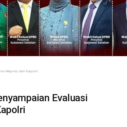
ama Wapres dan Kapolri
Penyampaian Evaluasi
apolri