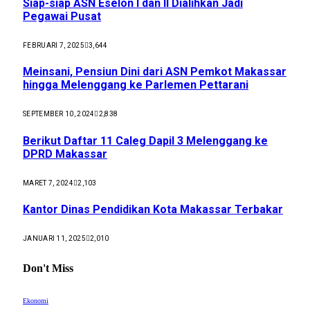
Siap-siap ASN Eselon I dan II Dialihkan Jadi
Pegawai Pusat
FEBRUARI 7, 2025
3,644
Meinsani, Pensiun Dini dari ASN Pemkot Makassar
hingga Melenggang ke Parlemen Pettarani
SEPTEMBER 10, 2024
2,838
Berikut Daftar 11 Caleg Dapil 3 Melenggang ke
DPRD Makassar
MARET 7, 2024
2,103
Kantor Dinas Pendidikan Kota Makassar Terbakar
JANUARI 11, 2025
2,010
Don't Miss
Ekonomi