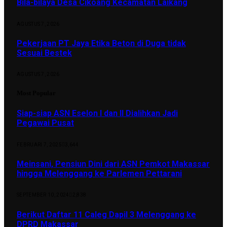
Bila-bilaya Desa Cikoang Kecamatan Laikang
AGUSTUS 7, 2026
Pekerjaan PT Jaya Etika Beton di Duga tidak
Sesuai Bestek
AGUSTUS 7, 2026
Most Popular
Siap-siap ASN Eselon I dan II Dialihkan Jadi
Pegawai Pusat
FEBRUARI 7, 2025
3,644
Meinsani, Pensiun Dini dari ASN Pemkot Makassar
hingga Melenggang ke Parlemen Pettarani
SEPTEMBER 10, 2024
2,838
Berikut Daftar 11 Caleg Dapil 3 Melenggang ke
DPRD Makassar