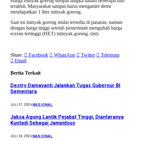
Harga minyak goreng sempat langka dalam beberapa hari
terakhir. Masyarakat sampai harus mengantre demi
mendapatkan 1 liter minyak goreng.
Saat ini minyak goreng mulai tersedia di pasaran, namun
dengan harga tinggi setelah pemerintah mengubah harga
eceran tertinggi (HET) miinyak goreng. (int)
Share.
Facebook
WhatsApp
Twitter
Telegram
Email
Berita Terkait
Destry Damayanti Jalankan Tugas Gubernur BI
Sementara
NASIONAL
JULI 27, 2026
Jaksa Agung Lantik Pejabat Tinggi, Diantaranya
Kuntadi Sebagai Jampidsus
NASIONAL
JULI 24, 2026