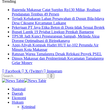
Trending
Bapenda Makassar Catat Surplus Rp130 Miliar, Realisasi
Pendapatan Tembus 49 Persen
Terjadi Kebakaran Lahan Persawahan di Dusun Bila-bilaya
Desa Cikoang Kecamatan Laikang
Pekerjaan PT Jaya Etika Beton di Duga tidak Sesuai Bestek
Bupati Lantik 19 Pejabat Lingkup Pemkab Bantaeng
TPS3R Jadi Kunci Pengurangan Sampah, Melinda Aksa
Dorong Optimalisasi di Biringkanaya
Appi-Aliyah Kompak Hadiri HUT ke-102 Perumda Air
Minum Kota Makassar
Ratusan Warga Tamalanrea Desak Relokasi Proyek PSEL
Dinsos Makassar dan Penlmerintah Kecamatan Tamalanrea
Gelar Monev
Facebook
X (Twitter)
Instagram
Nasional
Daerah
Ekonomi
Hukum
Kriminal