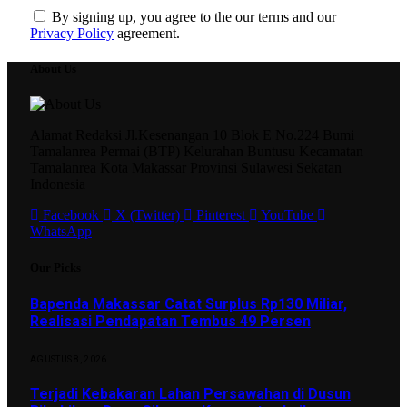
By signing up, you agree to the our terms and our
Privacy Policy
agreement.
About Us
Alamat Redaksi Jl.Kesenangan 10 Blok E No.224 Bumi
Tamalanrea Permai (BTP) Kelurahan Buntusu Kecamatan
Tamalanrea Kota Makassar Provinsi Sulawesi Sekatan
Indonesia
Facebook
X (Twitter)
Pinterest
YouTube
WhatsApp
Our Picks
Bapenda Makassar Catat Surplus Rp130 Miliar,
Realisasi Pendapatan Tembus 49 Persen
AGUSTUS 8, 2026
Terjadi Kebakaran Lahan Persawahan di Dusun