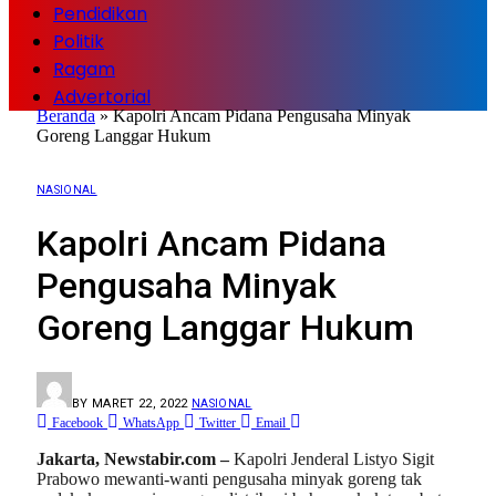
Pendidikan
Politik
Ragam
Advertorial
Beranda
»
Kapolri Ancam Pidana Pengusaha Minyak
Goreng Langgar Hukum
NASIONAL
Kapolri Ancam Pidana
Pengusaha Minyak
Goreng Langgar Hukum
BY
MARET 22, 2022
NASIONAL
Facebook
WhatsApp
Twitter
Email
Jakarta, Newstabir.com –
Kapolri Jenderal Listyo Sigit
Prabowo mewanti-wanti pengusaha minyak goreng tak