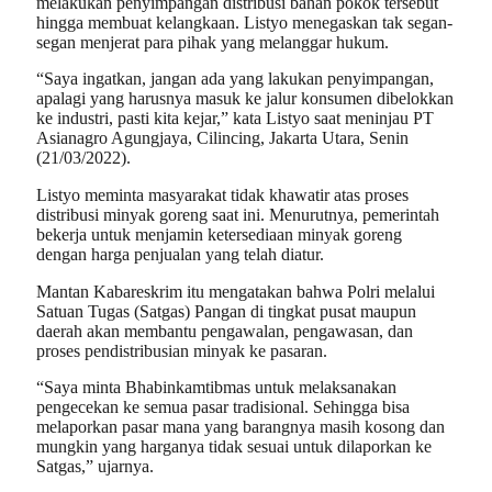
melakukan penyimpangan distribusi bahan pokok tersebut
hingga membuat kelangkaan. Listyo menegaskan tak segan-
segan menjerat para pihak yang melanggar hukum.
“Saya ingatkan, jangan ada yang lakukan penyimpangan,
apalagi yang harusnya masuk ke jalur konsumen dibelokkan
ke industri, pasti kita kejar,” kata Listyo saat meninjau PT
Asianagro Agungjaya, Cilincing, Jakarta Utara, Senin
(21/03/2022).
Listyo meminta masyarakat tidak khawatir atas proses
distribusi minyak goreng saat ini. Menurutnya, pemerintah
bekerja untuk menjamin ketersediaan minyak goreng
dengan harga penjualan yang telah diatur.
Mantan Kabareskrim itu mengatakan bahwa Polri melalui
Satuan Tugas (Satgas) Pangan di tingkat pusat maupun
daerah akan membantu pengawalan, pengawasan, dan
proses pendistribusian minyak ke pasaran.
“Saya minta Bhabinkamtibmas untuk melaksanakan
pengecekan ke semua pasar tradisional. Sehingga bisa
melaporkan pasar mana yang barangnya masih kosong dan
mungkin yang harganya tidak sesuai untuk dilaporkan ke
Satgas,” ujarnya.