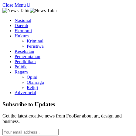
Close Menu
Nasional
Daerah
Ekonomi
Hukum
Kriminal
Peristiwa
Kesehatan
Pemerintahan
Pendidikan
Politik
Ragam
Opini
Olahraga
Religi
Advertorial
Subscribe to Updates
Get the latest creative news from FooBar about art, design and
business.