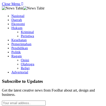
Close Menu
Nasional
Daerah
Ekonomi
Hukum
Kriminal
Peristiwa
Kesehatan
Pemerintahan
Pendidikan
Politik
Ragam
Opini
Olahraga
Religi
Advertorial
Subscribe to Updates
Get the latest creative news from FooBar about art, design and
business.