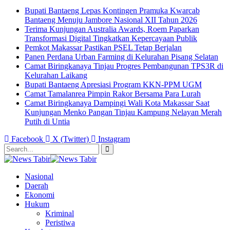
Bupati Bantaeng Lepas Kontingen Pramuka Kwarcab
Bantaeng Menuju Jambore Nasional XII Tahun 2026
Terima Kunjungan Australia Awards, Roem Paparkan
Transformasi Digital Tingkatkan Kepercayaan Publik
Pemkot Makassar Pastikan PSEL Tetap Berjalan
Panen Perdana Urban Farming di Kelurahan Pisang Selatan
Camat Biringkanaya Tinjau Progres Pembangunan TPS3R di
Kelurahan Laikang
Bupati Bantaeng Apresiasi Program KKN-PPM UGM
Camat Tamalanrea Pimpin Rakor Bersama Para Lurah
Camat Biringkanaya Dampingi Wali Kota Makassar Saat
Kunjungan Menko Pangan Tinjau Kampung Nelayan Merah
Putih di Untia
Facebook
X (Twitter)
Instagram
Nasional
Daerah
Ekonomi
Hukum
Kriminal
Peristiwa