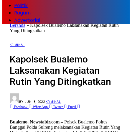
Politik
Ragam
Advertorial
Beranda
»
Kapolsek Bualemo Laksanakan Kegiatan Rutin
Yang Ditingkatkan
KRIMINAL
Kapolsek Bualemo
Laksanakan Kegiatan
Rutin Yang Ditingkatkan
BY
JUNI 8, 2022
KRIMINAL
Facebook
WhatsApp
Twitter
Email
Bualemo, Newstabir.com –
Polsek Bualemo Polres
Banggai Polda Sulreng melaksanakan Kegiatan Rutin Yang