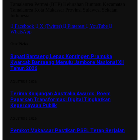
Tamalanrea Permai (BTP) Kelurahan Buntusu Kecamatan
Tamalanrea Kota Makassar Provinsi Sulawesi Sekatan
Indonesia
Facebook
X (Twitter)
Pinterest
YouTube
WhatsApp
Our Picks
Bupati Bantaeng Lepas Kontingen Pramuka
Kwarcab Bantaeng Menuju Jambore Nasional XII
Tahun 2026
AGUSTUS 6, 2026
Terima Kunjungan Australia Awards, Roem
Paparkan Transformasi Digital Tingkatkan
Kepercayaan Publik
AGUSTUS 6, 2026
Pemkot Makassar Pastikan PSEL Tetap Berjalan