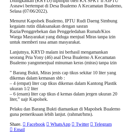
Ditingkatkan (KRYD) dipimpin oleh KA SPKT II AIPTU
Asnawi bertempat di Desa Bualemo A Kecamatan Bualemo,
Selasa (07/06/2022).
Menurut Kapolsek Bualemo, IPTU Rudi Daeng Simbung
kegaiatn rutin dilaksanakan dengan sasran
Razia/Penggrebekan dan Penggeledahan Rumah/Kios
Warga Masyarakat yang diduga menjual Miras tanpa izin
untuk memberi rasa aman masyarakat.
Lanjutnya, KRYD malam ini berhasil mengamankan
seorang Pria Yony (46) asal Desa Bualemo A Kecamatan
Bualemo yangnmenjual minuman keras (miras) tanpa izin
” Barang Bukti, Miras jenis cap tikus sekitar 10 liter yang
dikemas dalam kemasan sbb :
– 4 (empat) liter cap tikus dikemas dalam Kantong Plastik
ukuran 1/2 liter
– 6 (enam) liter cap tikus d kemas dalam jergen ukuran 20
liter,” uajr Kapolsek.
Pelaku dan Barang Bukti diamankan di Mapolsek Bualemo
guna pemeriksaan lebih lanjut. (rahmat/hms).
Share.
Facebook
WhatsApp
Twitter
Telegram
Email