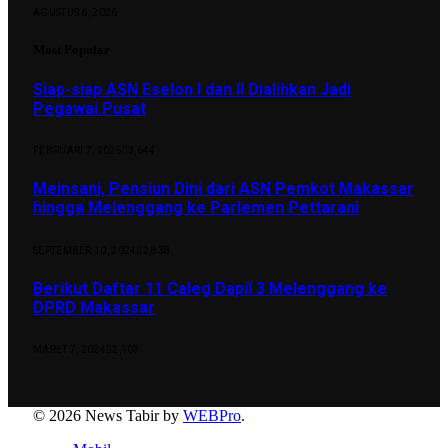
AGUSTUS 6, 2026
Most Popular
Siap-siap ASN Eselon I dan II Dialihkan Jadi
Pegawai Pusat
FEBRUARI 7, 2025
3,644
Meinsani, Pensiun Dini dari ASN Pemkot Makassar
hingga Melenggang ke Parlemen Pettarani
SEPTEMBER 10, 2024
2,838
Berikut Daftar 11 Caleg Dapil 3 Melenggang ke
DPRD Makassar
MARET 7, 2024
2,103
© 2026 News Tabir by
WEBPro
.