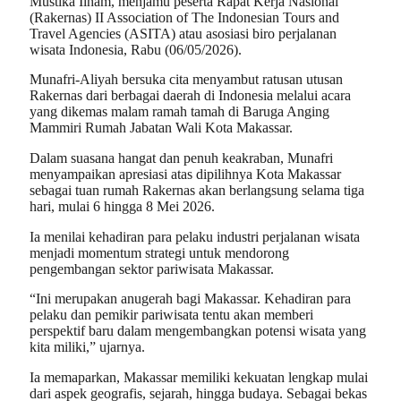
Mustika Ilham, menjamu peserta Rapat Kerja Nasional
(Rakernas) II Association of The Indonesian Tours and
Travel Agencies (ASITA) atau asosiasi biro perjalanan
wisata Indonesia, Rabu (06/05/2026).
Munafri-Aliyah bersuka cita menyambut ratusan utusan
Rakernas dari berbagai daerah di Indonesia melalui acara
yang dikemas malam ramah tamah di Baruga Anging
Mammiri Rumah Jabatan Wali Kota Makassar.
Dalam suasana hangat dan penuh keakraban, Munafri
menyampaikan apresiasi atas dipilihnya Kota Makassar
sebagai tuan rumah Rakernas akan berlangsung selama tiga
hari, mulai 6 hingga 8 Mei 2026.
Ia menilai kehadiran para pelaku industri perjalanan wisata
menjadi momentum strategi untuk mendorong
pengembangan sektor pariwisata Makassar.
“Ini merupakan anugerah bagi Makassar. Kehadiran para
pelaku dan pemikir pariwisata tentu akan memberi
perspektif baru dalam mengembangkan potensi wisata yang
kita miliki,” ujarnya.
Ia memaparkan, Makassar memiliki kekuatan lengkap mulai
dari aspek geografis, sejarah, hingga budaya. Sebagai bekas