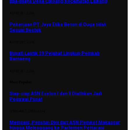
Bila-bilaya Desa Cikoang Kecamatan Laikang
AGUSTUS 7, 2026
Pekerjaan PT Jaya Etika Beton di Duga tidak
Sesuai Bestek
AGUSTUS 7, 2026
Bupati Lantik 19 Pejabat Lingkup Pemkab
Bantaeng
AGUSTUS 7, 2026
Most Popular
Siap-siap ASN Eselon I dan II Dialihkan Jadi
Pegawai Pusat
FEBRUARI 7, 2025
3,644
Meinsani, Pensiun Dini dari ASN Pemkot Makassar
hingga Melenggang ke Parlemen Pettarani