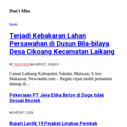
Don't Miss
Ragam
Terjadi Kebakaran Lahan
Persawahan di Dusun Bila-bilaya
Desa Cikoang Kecamatan Laikang
BY
TABIR NEWS
AGUSTUS 7, 2026
0
Camat Laikang Kabupaten Takalar, Marwan, S.Sos
Makassar, Newstabir.com – Begitu cepat mobil pemadam
datang di…
Pekerjaan PT Jaya Etika Beton di Duga tidak
Sesuai Bestek
AGUSTUS 7, 2026
Bupati Lantik 19 Pejabat Lingkup Pemkab