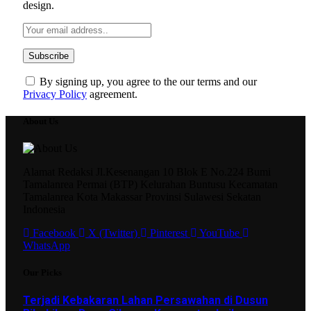
design.
By signing up, you agree to the our terms and our
Privacy Policy
agreement.
About Us
Alamat Redaksi Jl.Kesenangan 10 Blok E No.224 Bumi
Tamalanrea Permai (BTP) Kelurahan Buntusu Kecamatan
Tamalanrea Kota Makassar Provinsi Sulawesi Sekatan
Indonesia
Facebook
X (Twitter)
Pinterest
YouTube
WhatsApp
Our Picks
Terjadi Kebakaran Lahan Persawahan di Dusun