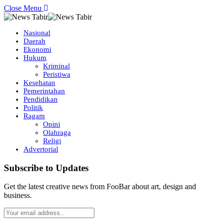
Close Menu
Nasional
Daerah
Ekonomi
Hukum
Kriminal
Peristiwa
Kesehatan
Pemerintahan
Pendidikan
Politik
Ragam
Opini
Olahraga
Religi
Advertorial
Subscribe to Updates
Get the latest creative news from FooBar about art, design and
business.