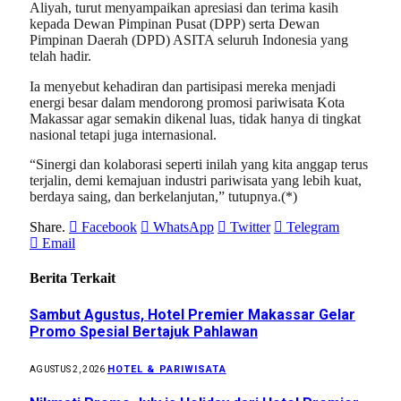
Aliyah, turut menyampaikan apresiasi dan terima kasih
kepada Dewan Pimpinan Pusat (DPP) serta Dewan
Pimpinan Daerah (DPD) ASITA seluruh Indonesia yang
telah hadir.
Ia menyebut kehadiran dan partisipasi mereka menjadi
energi besar dalam mendorong promosi pariwisata Kota
Makassar agar semakin dikenal luas, tidak hanya di tingkat
nasional tetapi juga internasional.
“Sinergi dan kolaborasi seperti inilah yang kita anggap terus
terjalin, demi kemajuan industri pariwisata yang lebih kuat,
berdaya saing, dan berkelanjutan,” tutupnya.(*)
Share.
Facebook
WhatsApp
Twitter
Telegram
Email
Berita Terkait
Sambut Agustus, Hotel Premier Makassar Gelar
Promo Spesial Bertajuk Pahlawan
HOTEL & PARIWISATA
AGUSTUS 2, 2026