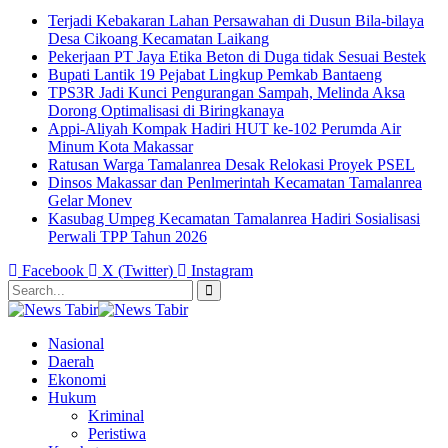
Terjadi Kebakaran Lahan Persawahan di Dusun Bila-bilaya
Desa Cikoang Kecamatan Laikang
Pekerjaan PT Jaya Etika Beton di Duga tidak Sesuai Bestek
Bupati Lantik 19 Pejabat Lingkup Pemkab Bantaeng
TPS3R Jadi Kunci Pengurangan Sampah, Melinda Aksa
Dorong Optimalisasi di Biringkanaya
Appi-Aliyah Kompak Hadiri HUT ke-102 Perumda Air
Minum Kota Makassar
Ratusan Warga Tamalanrea Desak Relokasi Proyek PSEL
Dinsos Makassar dan Penlmerintah Kecamatan Tamalanrea
Gelar Monev
Kasubag Umpeg Kecamatan Tamalanrea Hadiri Sosialisasi
Perwali TPP Tahun 2026
Facebook
X (Twitter)
Instagram
Nasional
Daerah
Ekonomi
Hukum
Kriminal
Peristiwa