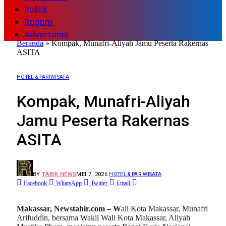
Politik
Ragam
Advertorial
Beranda
»
Kompak, Munafri-Aliyah Jamu Peserta Rakernas
ASITA
HOTEL & PARIWISATA
Kompak, Munafri-Aliyah
Jamu Peserta Rakernas
ASITA
BY
TABIR NEWS
MEI 7, 2026
HOTEL & PARIWISATA
Facebook
WhatsApp
Twitter
Email
Makassar, Newstabir.com – W
ali Kota Makassar, Munafri
Arifuddin, bersama Wakil Wali Kota Makassar, Aliyah