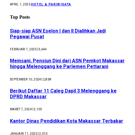
HOTEL & PARIWISATA
APRIL 1, 2026
Top Posts
Siap-siap ASN Eselon I dan II Dialihkan Jadi
Pegawai Pusat
FEBRUARI 7, 2025
3,644
Meinsani, Pensiun Dini dari ASN Pemkot Makassar
hingga Melenggang ke Parlemen Pettarani
SEPTEMBER 10, 2024
2,838
Berikut Daftar 11 Caleg Dapil 3 Melenggang ke
DPRD Makassar
MARET 7, 2024
2,103
Kantor Dinas Pendidikan Kota Makassar Terbakar
JANUARI 11, 2025
2,010