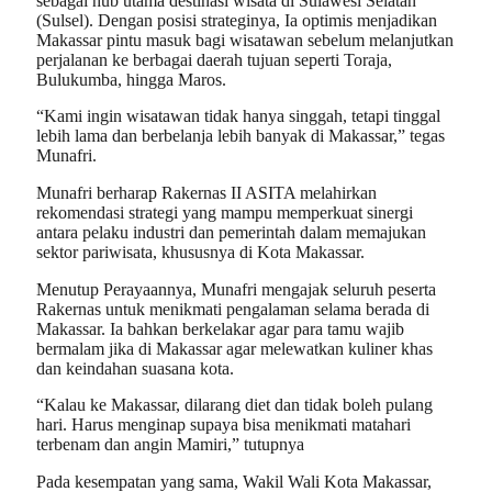
sebagai hub utama destinasi wisata di Sulawesi Selatan
(Sulsel). Dengan posisi strateginya, Ia optimis menjadikan
Makassar pintu masuk bagi wisatawan sebelum melanjutkan
perjalanan ke berbagai daerah tujuan seperti Toraja,
Bulukumba, hingga Maros.
“Kami ingin wisatawan tidak hanya singgah, tetapi tinggal
lebih lama dan berbelanja lebih banyak di Makassar,” tegas
Munafri.
Munafri berharap Rakernas II ASITA melahirkan
rekomendasi strategi yang mampu memperkuat sinergi
antara pelaku industri dan pemerintah dalam memajukan
sektor pariwisata, khususnya di Kota Makassar.
Menutup Perayaannya, Munafri mengajak seluruh peserta
Rakernas untuk menikmati pengalaman selama berada di
Makassar. Ia bahkan berkelakar agar para tamu wajib
bermalam jika di Makassar agar melewatkan kuliner khas
dan keindahan suasana kota.
“Kalau ke Makassar, dilarang diet dan tidak boleh pulang
hari. Harus menginap supaya bisa menikmati matahari
terbenam dan angin Mamiri,” tutupnya
Pada kesempatan yang sama, Wakil Wali Kota Makassar,