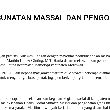
SUNATAN MASSAL DAN PENGO
yah provinsi Sulawesi Tengah dengan mayoritas peduduk adalah masya
nir Marthin Luther Ginting, M.Tr.Hanla dalam melaksanakan pembinaa
desa Fatifia kecamatan Bahodopi kabupaten Morowali.
n TNI AL Palu kepada masyarakat maritim di Morowali beberapa diant
untuk mengurangi abrasi pantai, juga pemberian pengetahuan memanfaa
ah beberapa kali melaksanakan kegiatan-kegiatan sosial di kabupaten m
 melaksanakan Bhaksi Sosial Sunatan Massal dan pengobatan gratis un
 ke masyarakat Maritim di wilayah kerja Lanal Palu yang dalam hal i