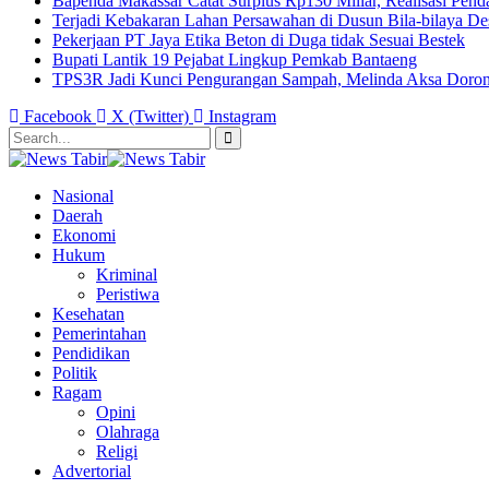
Bapenda Makassar Catat Surplus Rp130 Miliar, Realisasi Pen
Terjadi Kebakaran Lahan Persawahan di Dusun Bila-bilaya D
Pekerjaan PT Jaya Etika Beton di Duga tidak Sesuai Bestek
Bupati Lantik 19 Pejabat Lingkup Pemkab Bantaeng
TPS3R Jadi Kunci Pengurangan Sampah, Melinda Aksa Dorong
Facebook
X (Twitter)
Instagram
Nasional
Daerah
Ekonomi
Hukum
Kriminal
Peristiwa
Kesehatan
Pemerintahan
Pendidikan
Politik
Ragam
Opini
Olahraga
Religi
Advertorial