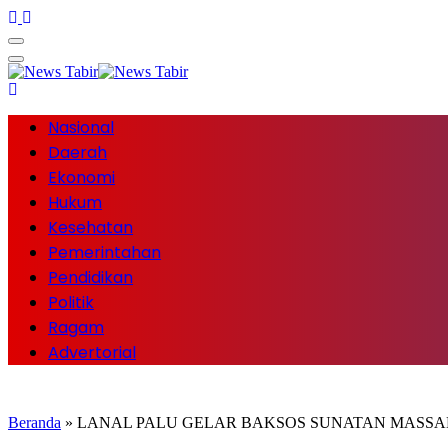
Nasional
Daerah
Ekonomi
Hukum
Kesehatan
Pemerintahan
Pendidikan
Politik
Ragam
Advertorial
Beranda
»
LANAL PALU GELAR BAKSOS SUNATAN MASSA