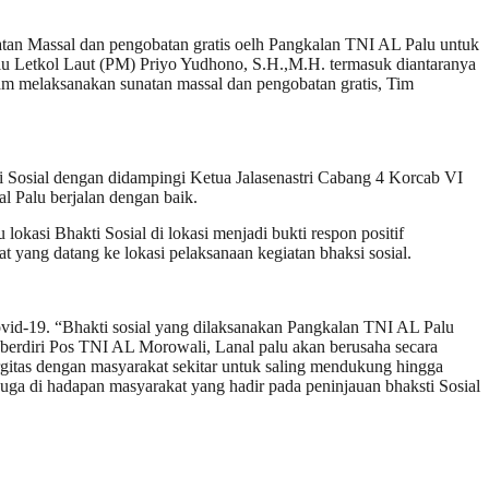
natan Massal dan pengobatan gratis oelh Pangkalan TNI AL Palu untuk
alu Letkol Laut (PM) Priyo Yudhono, S.H.,M.H. termasuk diantaranya
am melaksanakan sunatan massal dan pengobatan gratis, Tim
ti Sosial dengan didampingi Ketua Jalasenastri Cabang 4 Korcab VI
l Palu berjalan dengan baik.
kasi Bhakti Sosial di lokasi menjadi bukti respon positif
at yang datang ke lokasi pelaksanaan kegiatan bhaksi sosial.
ovid-19. “Bhakti sosial yang dilaksanakan Pangkalan TNI AL Palu
 berdiri Pos TNI AL Morowali, Lanal palu akan berusaha secara
ergitas dengan masyarakat sekitar untuk saling mendukung hingga
ga di hadapan masyarakat yang hadir pada peninjauan bhaksti Sosial