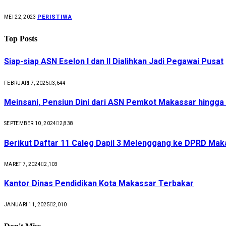
PERISTIWA
MEI 22, 2023
Top Posts
Siap-siap ASN Eselon I dan II Dialihkan Jadi Pegawai Pusat
FEBRUARI 7, 2025
3,644
Meinsani, Pensiun Dini dari ASN Pemkot Makassar hingg
SEPTEMBER 10, 2024
2,838
Berikut Daftar 11 Caleg Dapil 3 Melenggang ke DPRD Mak
MARET 7, 2024
2,103
Kantor Dinas Pendidikan Kota Makassar Terbakar
JANUARI 11, 2025
2,010