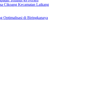
dapatan Tembus 49 Persen
esa Cikoang Kecamatan Laikang
 Optimalisasi di Biringkanaya