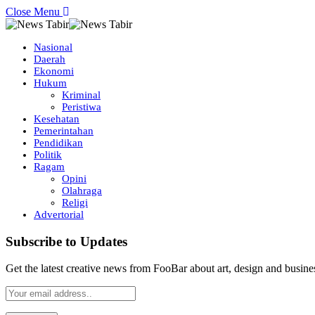
Close Menu
Nasional
Daerah
Ekonomi
Hukum
Kriminal
Peristiwa
Kesehatan
Pemerintahan
Pendidikan
Politik
Ragam
Opini
Olahraga
Religi
Advertorial
Subscribe to Updates
Get the latest creative news from FooBar about art, design and busine