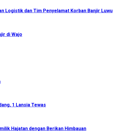
n Logistik dan Tim Penyelamat Korban Banjir Luwu
ir di Wajo
h
dang, 1 Lansia Tewas
milik Hajatan dengan Berikan Himbauan