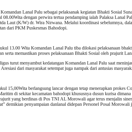
uk Komandan Lanal Palu sebagai pelaksanak kegiatan Bhakti Sosial Su
ul 08.00Wita dengan perwira tertua pendamping ialah Palaksa Lanal P
tda Laut (K/W) dr. Wira Nirwana. Melalui koordinasi sebelumnya, dal
hatan dari PKM Puskesmas Bahodopi.
 pukul 13.00 Wita Komandan Lanal Palu tiba dilokasi pelaksanaan bhak
serta memastikan proses pelaksanaan Bhakti Sosial oleh prajurit Lana
ligus turut menyambut kedatangan Komandan Lanal Palu saat meninjau lo
. Aresiasi dari masyarakat setempat juga nampak dari antusias masyarak
pukul 15,00Wita berlangsung lancar dengan tetap menerapkan prokes C
Maritim di sekitar kecamatan bahodopi khususnya dusun kurisa dimana
rajurit yang berdinas di Pos TNI AL Morowali agar terus menjalin sin
t” demikian penyampaian danlanal didepan Personel Posal Morowali ju