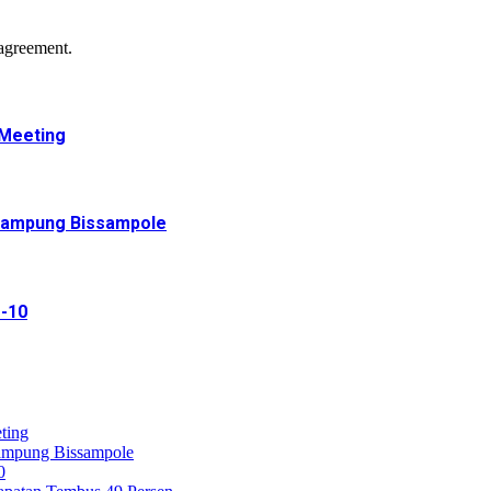
agreement.
 Meeting
 Kampung Bissampole
-10
ting
ampung Bissampole
0