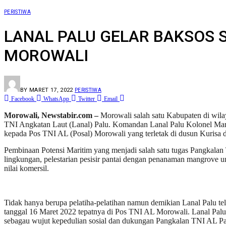
PERISTIWA
LANAL PALU GELAR BAKSOS 
MOROWALI
BY
MARET 17, 2022
PERISTIWA
Facebook
WhatsApp
Twitter
Email
Morowali, Newstabir.com –
Morowali salah satu Kabupaten di wila
TNI Angkatan Laut (Lanal) Palu. Komandan Lanal Palu Kolonel Mari
kepada Pos TNI AL (Posal) Morowali yang terletak di dusun Kurisa 
Pembinaan Potensi Maritim yang menjadi salah satu tugas Pangkala
lingkungan, pelestarian pesisir pantai dengan penanaman mangrove 
nilai komersil.
Tidak hanya berupa pelatiha-pelatihan namun demikian Lanal Palu tel
tanggal 16 Maret 2022 tepatnya di Pos TNI AL Morowali. Lanal Palu
sebagau wujut kepedulian sosial dan dukungan Pangkalan TNI AL Palu