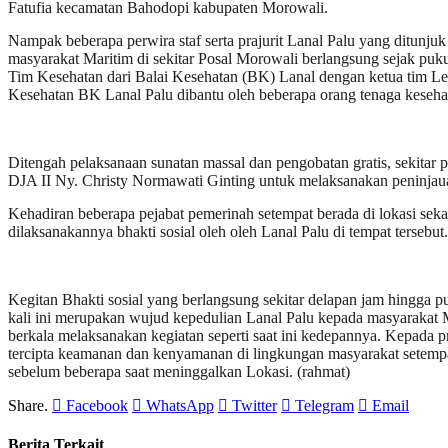
Fatufia kecamatan Bahodopi kabupaten Morowali.
Nampak beberapa perwira staf serta prajurit Lanal Palu yang ditunj
masyarakat Maritim di sekitar Posal Morowali berlangsung sejak puk
Tim Kesehatan dari Balai Kesehatan (BK) Lanal dengan ketua tim Le
Kesehatan BK Lanal Palu dibantu oleh beberapa orang tenaga kese
Ditengah pelaksanaan sunatan massal dan pengobatan gratis, sekitar
DJA II Ny. Christy Normawati Ginting untuk melaksanakan peninjauan 
Kehadiran beberapa pejabat pemerinah setempat berada di lokasi seka
dilaksanakannya bhakti sosial oleh oleh Lanal Palu di tempat tersebut
Kegitan Bhakti sosial yang berlangsung sekitar delapan jam hingga 
kali ini merupakan wujud kepedulian Lanal Palu kepada masyarakat 
berkala melaksanakan kegiatan seperti saat ini kedepannya. Kepada p
tercipta keamanan dan kenyamanan di lingkungan masyarakat setempa
sebelum beberapa saat meninggalkan Lokasi. (rahmat)
Share.
Facebook
WhatsApp
Twitter
Telegram
Email
Berita Terkait