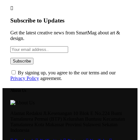
Subscribe to Updates
Get the latest creative news from SmartMag about art &
design.
By signing up, you agree to the our terms and our
Privacy Policy
agreement.
About Us
Alamat Redaksi Jl.Kesenangan 10 Blok E No.224 Bumi
Tamalanrea Permai (BTP) Kelurahan Buntusu Kecamatan
Tamalanrea Kota Makassar Provinsi Sulawesi Sekatan
Indonesia