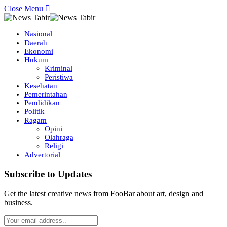
Close Menu
Nasional
Daerah
Ekonomi
Hukum
Kriminal
Peristiwa
Kesehatan
Pemerintahan
Pendidikan
Politik
Ragam
Opini
Olahraga
Religi
Advertorial
Subscribe to Updates
Get the latest creative news from FooBar about art, design and
business.