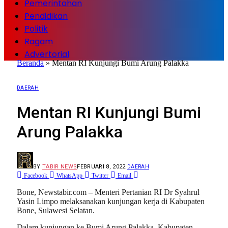
Pemerintahan
Pendidikan
Politik
Ragam
Advertorial
Beranda
»
Mentan RI Kunjungi Bumi Arung Palakka
DAERAH
Mentan RI Kunjungi Bumi
Arung Palakka
BY
TABIR NEWS
FEBRUARI 8, 2022
DAERAH
Facebook
WhatsApp
Twitter
Email
Bone, Newstabir.com – Menteri Pertanian RI Dr Syahrul
Yasin Limpo melaksanakan kunjungan kerja di Kabupaten
Bone, Sulawesi Selatan.
Dalam kunjungan ke Bumi Arung Palakka, Kabupaten