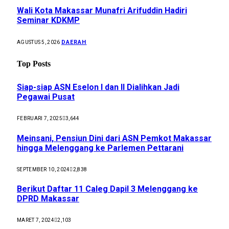
Wali Kota Makassar Munafri Arifuddin Hadiri
Seminar KDKMP
DAERAH
AGUSTUS 5, 2026
Top Posts
Siap-siap ASN Eselon I dan II Dialihkan Jadi
Pegawai Pusat
FEBRUARI 7, 2025
3,644
Meinsani, Pensiun Dini dari ASN Pemkot Makassar
hingga Melenggang ke Parlemen Pettarani
SEPTEMBER 10, 2024
2,838
Berikut Daftar 11 Caleg Dapil 3 Melenggang ke
DPRD Makassar
MARET 7, 2024
2,103