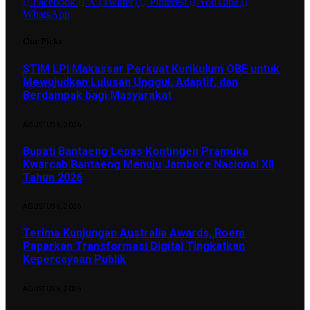
Facebook
X (Twitter)
Pinterest
YouTube
WhatsApp
Our Picks
STIM LPI Makassar Perkuat Kurikulum OBE untuk
Mewujudkan Lulusan Unggul, Adaptif, dan
Berdampak bagi Masyarakat
AGUSTUS 6, 2026
Bupati Bantaeng Lepas Kontingen Pramuka
Kwarcab Bantaeng Menuju Jambore Nasional XII
Tahun 2026
AGUSTUS 6, 2026
Terima Kunjungan Australia Awards, Roem
Paparkan Transformasi Digital Tingkatkan
Kepercayaan Publik
AGUSTUS 6, 2026