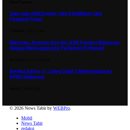
Most Popular
Siap-siap ASN Eselon I dan II Dialihkan Jadi
Pegawai Pusat
FEBRUARI 7, 2025
3,644
Meinsani, Pensiun Dini dari ASN Pemkot Makassar
hingga Melenggang ke Parlemen Pettarani
SEPTEMBER 10, 2024
2,838
Berikut Daftar 11 Caleg Dapil 3 Melenggang ke
DPRD Makassar
MARET 7, 2024
2,103
© 2026 News Tabir by
WEBPro
.
Mobil
News Tabir
redaksi