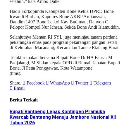
setahun,” kata Ambo Dalle.
Hadir Forkopimda Kabupaten Bone Ketua DPRD Bone
Irwandi Burhan, Kapolres Bone AKBP Ardiansyah,
Dandim 1407 Bone Letkol Kav Budiman, Danyon C
Pelopor Kompol Nur Ichsan, Sekda Bone Andi Islamuddin.
Selanjutnya Mentan RI SYL juga meninjau tanam perdana
pekarangan emas pada program pekarangan pangan lestari
di Kelurahan Macanang, Kecamatan Tanete Riattang Barat.
Terakhir makan bersama Bupati Bone Dr HA Fahsar M
Padjalangi, M.Si dan kepala OPD di Rumah Jabatan Bupati
Bone, Jl Petta Ponggawae, Kota Watampone.
(hms).
Share.
Facebook
WhatsApp
Twitter
Telegram
Email
Berita Terkait
Bupati Bantaeng Lepas Kontingen Pramuka
Kwarcab Bantaeng Menuju Jambore Nasional XII
Tahun 2026