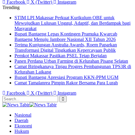
Facebook
X (Twitter)
Instagram
Trending
STIM LPI Makassar Perkuat Kurikulum OBE untuk
Mewujudkan Lulusan Unggul, Adaptif, dan Berdampak bagi
Masyarakat
Bupati Bantaeng Lepas Kontingen Pramuka Kwarcab
Bantaeng Menuju Jambore Nasional XII Tahun 2026
Terima Kunjungan Australia Awards, Roem Paparkan
Transformasi Digital Tingkatkan Kepercayaan Publik
Pemkot Makassar Pastikan PSEL Tetap Berjalan
Panen Perdana Urban Farming di Kelurahan Pisang Selatan
Camat Biringkanaya Tinjau Progres Pembangunan TPS3R di
Kelurahan Laikang
Bupati Bantaeng Apresiasi Program KKN-PPM UGM
Camat Tamalanrea Pimpin Rakor Bersama Para Lurah
Facebook
X (Twitter)
Instagram
Nasional
Daerah
Ekonomi
Hukum