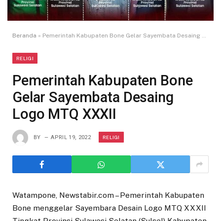
Beranda
»
Pemerintah Kabupaten Bone Gelar Sayembata Desaing Logo MTQ XXXII
RELIGI
Pemerintah Kabupaten Bone
Gelar Sayembata Desaing
Logo MTQ XXXII
RELIGI
BY
APRIL 19, 2022
Watampone, Newstabir.com – Pemerintah Kabupaten
Bone menggelar Sayembara Desain Logo MTQ XXXII
Tingkat Provinsi Sulawesi Selatan (Sulsel) Kabupaten