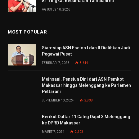
81 Tingkat Kecamatan Tamalanrea
AGUSTUS 10, 2026
MOST POPULAR
Siap-siap ASN Eselon I dan II Dialihkan Jadi
Pegawai Pusat
FEBRUARI 7, 2025
3,644
Meinsani, Pensiun Dini dari ASN Pemkot
Makassar hingga Melenggang ke Parlemen
Pettarani
SEPTEMBER 10, 2024
2,838
Berikut Daftar 11 Caleg Dapil 3 Melenggang
ke DPRD Makassar
MARET 7, 2024
2,103