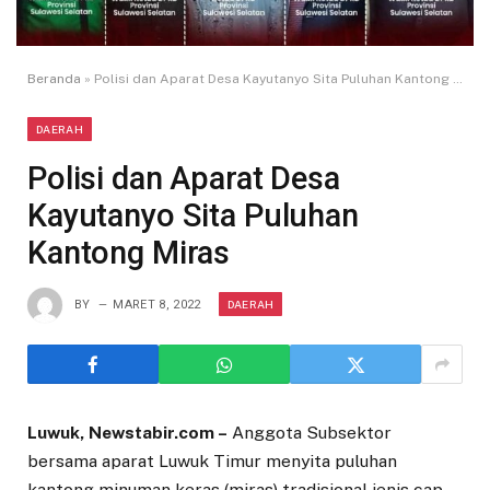
Beranda
»
Polisi dan Aparat Desa Kayutanyo Sita Puluhan Kantong Miras
DAERAH
Polisi dan Aparat Desa
Kayutanyo Sita Puluhan
Kantong Miras
DAERAH
BY
MARET 8, 2022
Luwuk, Newstabir.com –
Anggota Subsektor
bersama aparat Luwuk Timur menyita puluhan
kantong minuman keras (miras) tradisional jenis cap