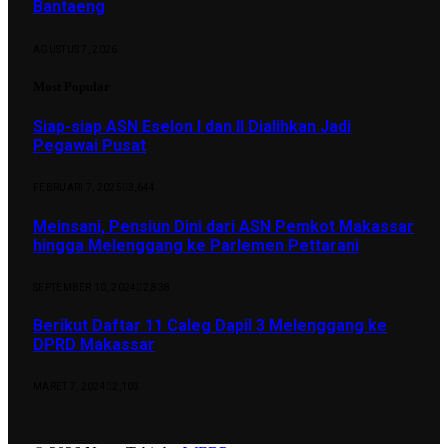
Bantaeng
AGUSTUS 7, 2026
Most Popular
Siap-siap ASN Eselon I dan II Dialihkan Jadi
Pegawai Pusat
FEBRUARI 7, 2025
3,644
Meinsani, Pensiun Dini dari ASN Pemkot Makassar
hingga Melenggang ke Parlemen Pettarani
SEPTEMBER 10, 2024
2,838
Berikut Daftar 11 Caleg Dapil 3 Melenggang ke
DPRD Makassar
MARET 7, 2024
2,103