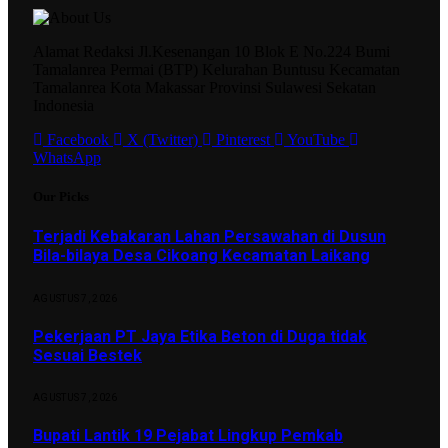
Alamat Redaksi Jl.Kesenangan 10 Blok E No.224 Bumi
Tamalanrea Permai (BTP) Kelurahan Buntusu Kecamatan
Tamalanrea Kota Makassar Provinsi Sulawesi Sekatan
Indonesia
Facebook
X (Twitter)
Pinterest
YouTube
WhatsApp
Our Picks
Terjadi Kebakaran Lahan Persawahan di Dusun
Bila-bilaya Desa Cikoang Kecamatan Laikang
AGUSTUS 7, 2026
Pekerjaan PT Jaya Etika Beton di Duga tidak
Sesuai Bestek
AGUSTUS 7, 2026
Bupati Lantik 19 Pejabat Lingkup Pemkab