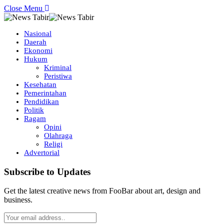
Close Menu
Nasional
Daerah
Ekonomi
Hukum
Kriminal
Peristiwa
Kesehatan
Pemerintahan
Pendidikan
Politik
Ragam
Opini
Olahraga
Religi
Advertorial
Subscribe to Updates
Get the latest creative news from FooBar about art, design and
business.