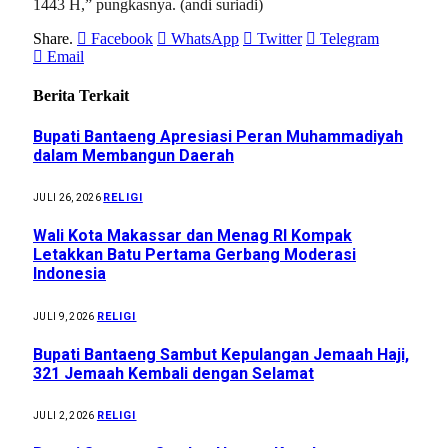
1443 H,” pungkasnya. (andi suriadi)
Share.
Facebook
WhatsApp
Twitter
Telegram
Email
Berita Terkait
Bupati Bantaeng Apresiasi Peran Muhammadiyah
dalam Membangun Daerah
RELIGI
JULI 26, 2026
Wali Kota Makassar dan Menag RI Kompak
Letakkan Batu Pertama Gerbang Moderasi
Indonesia
RELIGI
JULI 9, 2026
Bupati Bantaeng Sambut Kepulangan Jemaah Haji,
321 Jemaah Kembali dengan Selamat
RELIGI
JULI 2, 2026