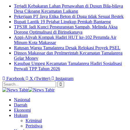
Terjadi Kebakaran Lahan Persawahan di Dusun Bila-bilaya
Desa Cikoang Kecamatan Laikang
Pekerjaan PT Jaya Etika Beton di Duga tidak Sesuai Bestek
Bupati Lantik 19 Pejabat Lingkup Pemkab Bantaeng
TPS3R Jadi Kunci Pengurangan Sampah, Melinda Aksa
Dorong Optimalisasi di Biringkanaya
Appi-Aliyah Kompak Hadiri HUT ke-102 Perumda Air
Minum Kota Makassar
Ratusan Warga Tamalanrea Desak Relokasi Proyek PSEL
Dinsos Makassar dan Penlmerintah Kecamatan Tamalanrea
Gelar Monev
Kasubag Umpeg Kecamatan Tamalanrea Hadiri Sosialisasi
Perwali TPP Tahun 2026
Facebook
X (Twitter)
Instagram
Nasional
Daerah
Ekonomi
Hukum
Kriminal
Peristiwa