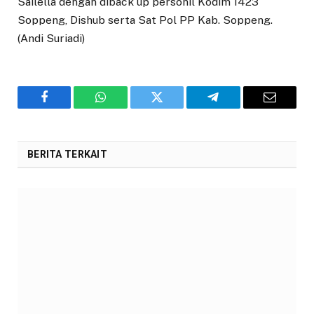
Sailella dengan diback up personil Kodim 1423
Soppeng, Dishub serta Sat Pol PP Kab. Soppeng.
(Andi Suriadi)
Facebook
WhatsApp
Twitter
Telegram
Email
BERITA TERKAIT