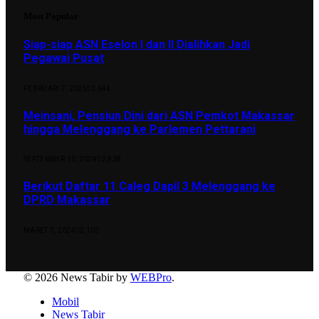
Most Popular
Siap-siap ASN Eselon I dan II Dialihkan Jadi
Pegawai Pusat
FEBRUARI 7, 2025
3,644
Meinsani, Pensiun Dini dari ASN Pemkot Makassar
hingga Melenggang ke Parlemen Pettarani
SEPTEMBER 10, 2024
2,838
Berikut Daftar 11 Caleg Dapil 3 Melenggang ke
DPRD Makassar
MARET 7, 2024
2,103
© 2026 News Tabir by
WEBPro
.
Mobil
News Tabir