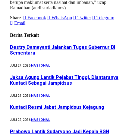
berupa maklumat serta nasihat dan imbauan,” ucap
Ramadhan.(andi suriadi/hms)
Share.
Facebook
WhatsApp
Twitter
Telegram
Email
Berita Terkait
Destry Damayanti Jalankan Tugas Gubernur BI
Sementara
NASIONAL
JULI 27, 2026
Jaksa Agung Lantik Pejabat Tinggi, Diantaranya
Kuntadi Sebagai Jampidsus
NASIONAL
JULI 24, 2026
Kuntadi Resmi Jabat Jampidsus Kejagung
NASIONAL
JULI 22, 2026
Prabowo Lantik Sudaryono Jadi Kepala BGN