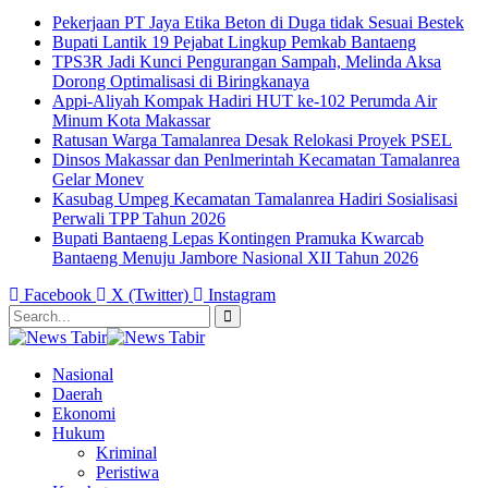
Pekerjaan PT Jaya Etika Beton di Duga tidak Sesuai Bestek
Bupati Lantik 19 Pejabat Lingkup Pemkab Bantaeng
TPS3R Jadi Kunci Pengurangan Sampah, Melinda Aksa
Dorong Optimalisasi di Biringkanaya
Appi-Aliyah Kompak Hadiri HUT ke-102 Perumda Air
Minum Kota Makassar
Ratusan Warga Tamalanrea Desak Relokasi Proyek PSEL
Dinsos Makassar dan Penlmerintah Kecamatan Tamalanrea
Gelar Monev
Kasubag Umpeg Kecamatan Tamalanrea Hadiri Sosialisasi
Perwali TPP Tahun 2026
Bupati Bantaeng Lepas Kontingen Pramuka Kwarcab
Bantaeng Menuju Jambore Nasional XII Tahun 2026
Facebook
X (Twitter)
Instagram
Nasional
Daerah
Ekonomi
Hukum
Kriminal
Peristiwa