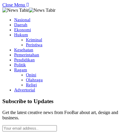
Close Menu
Nasional
Daerah
Ekonomi
Hukum
Kriminal
Peristiwa
Kesehatan
Pemerintahan
Pendidikan
Politik
Ragam
Opini
Olahraga
Religi
Advertorial
Subscribe to Updates
Get the latest creative news from FooBar about art, design and
business.