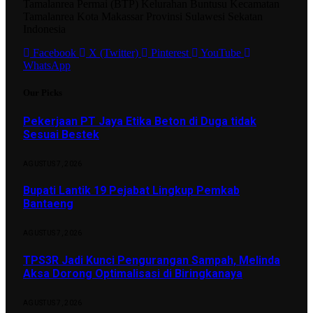
Tamalanrea Permai (BTP) Kelurahan Buntusu Kecamatan
Tamalanrea Kota Makassar Provinsi Sulawesi Sekatan
Indonesia
Facebook
X (Twitter)
Pinterest
YouTube
WhatsApp
Our Picks
Pekerjaan PT Jaya Etika Beton di Duga tidak
Sesuai Bestek
AGUSTUS 7, 2026
Bupati Lantik 19 Pejabat Lingkup Pemkab
Bantaeng
AGUSTUS 7, 2026
TPS3R Jadi Kunci Pengurangan Sampah, Melinda
Aksa Dorong Optimalisasi di Biringkanaya
AGUSTUS 7, 2026