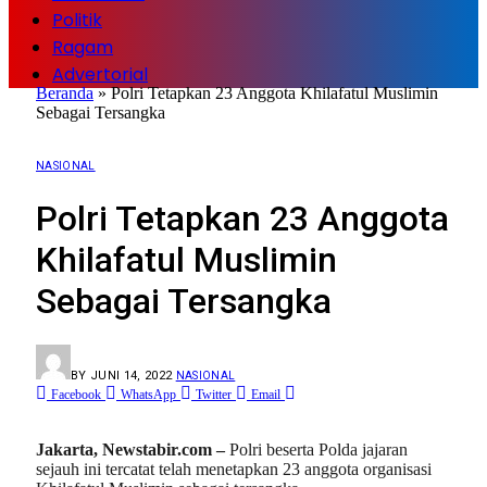
Politik
Ragam
Advertorial
Beranda
»
Polri Tetapkan 23 Anggota Khilafatul Muslimin
Sebagai Tersangka
NASIONAL
Polri Tetapkan 23 Anggota
Khilafatul Muslimin
Sebagai Tersangka
BY
JUNI 14, 2022
NASIONAL
Facebook
WhatsApp
Twitter
Email
Jakarta, Newstabir.com –
Polri beserta Polda jajaran
sejauh ini tercatat telah menetapkan 23 anggota organisasi