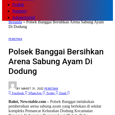
Politik
Ragam
Advertorial
Beranda
»
Polsek Banggai Bersihkan Arena Sabung Ayam
Di Dodung
PERISTIWA
Polsek Banggai Bersihkan
Arena Sabung Ayam Di
Dodung
BY
MARET 31, 2022
PERISTIWA
Facebook
WhatsApp
Twitter
Email
Balut, Newstabir.com –
Polsek Banggai melakukan
pembersihan arena sabung ayam yang berlokasi di sekitar
kompleks Pemancar Kelurahan Dodung Kecamatan