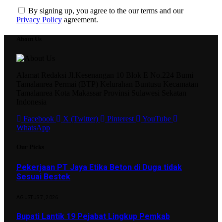
By signing up, you agree to the our terms and our
Privacy Policy
agreement.
About Us
Alamat Redaksi Jl.Kesenangan 10 Blok E No.224 Bumi
Tamalanrea Permai (BTP) Kelurahan Buntusu Kecamatan
Tamalanrea Kota Makassar Provinsi Sulawesi Sekatan
Indonesia
Facebook
X (Twitter)
Pinterest
YouTube
WhatsApp
Our Picks
Pekerjaan PT Jaya Etika Beton di Duga tidak
Sesuai Bestek
AGUSTUS 7, 2026
Bupati Lantik 19 Pejabat Lingkup Pemkab