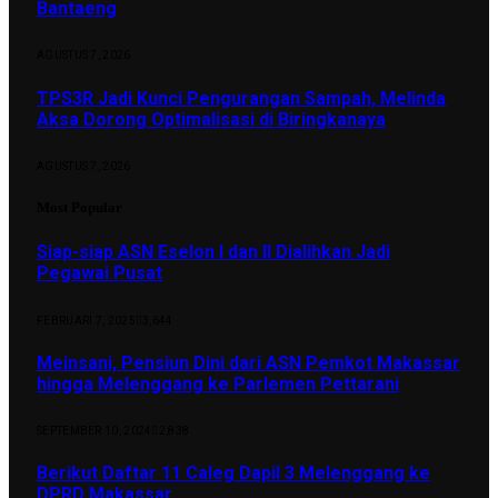
Bantaeng
AGUSTUS 7, 2026
TPS3R Jadi Kunci Pengurangan Sampah, Melinda
Aksa Dorong Optimalisasi di Biringkanaya
AGUSTUS 7, 2026
Most Popular
Siap-siap ASN Eselon I dan II Dialihkan Jadi
Pegawai Pusat
FEBRUARI 7, 2025
3,644
Meinsani, Pensiun Dini dari ASN Pemkot Makassar
hingga Melenggang ke Parlemen Pettarani
SEPTEMBER 10, 2024
2,838
Berikut Daftar 11 Caleg Dapil 3 Melenggang ke
DPRD Makassar