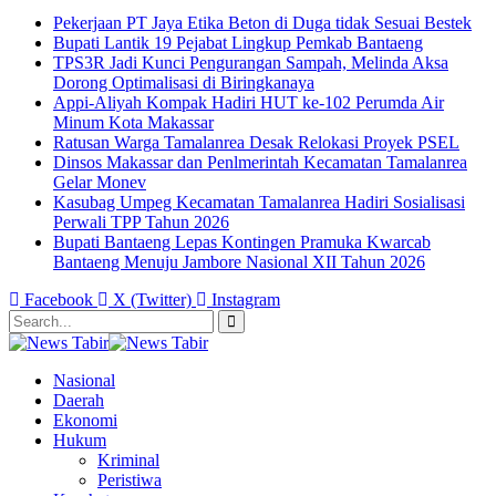
Pekerjaan PT Jaya Etika Beton di Duga tidak Sesuai Bestek
Bupati Lantik 19 Pejabat Lingkup Pemkab Bantaeng
TPS3R Jadi Kunci Pengurangan Sampah, Melinda Aksa
Dorong Optimalisasi di Biringkanaya
Appi-Aliyah Kompak Hadiri HUT ke-102 Perumda Air
Minum Kota Makassar
Ratusan Warga Tamalanrea Desak Relokasi Proyek PSEL
Dinsos Makassar dan Penlmerintah Kecamatan Tamalanrea
Gelar Monev
Kasubag Umpeg Kecamatan Tamalanrea Hadiri Sosialisasi
Perwali TPP Tahun 2026
Bupati Bantaeng Lepas Kontingen Pramuka Kwarcab
Bantaeng Menuju Jambore Nasional XII Tahun 2026
Facebook
X (Twitter)
Instagram
Nasional
Daerah
Ekonomi
Hukum
Kriminal
Peristiwa