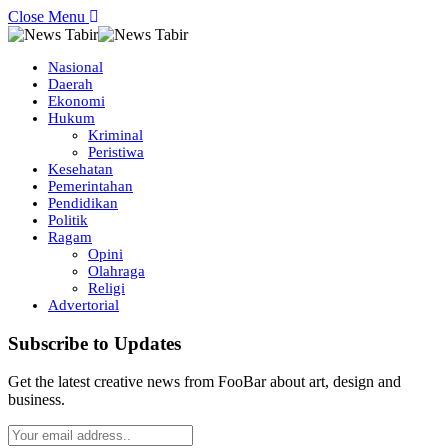
Close Menu
Nasional
Daerah
Ekonomi
Hukum
Kriminal
Peristiwa
Kesehatan
Pemerintahan
Pendidikan
Politik
Ragam
Opini
Olahraga
Religi
Advertorial
Subscribe to Updates
Get the latest creative news from FooBar about art, design and
business.