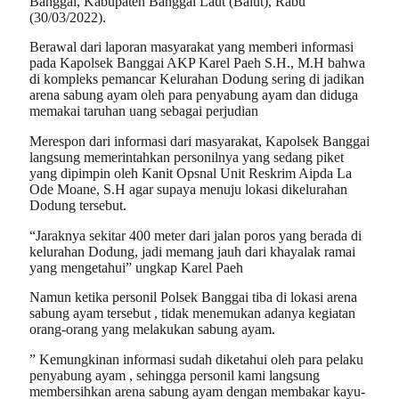
Banggai, Kabupaten Banggai Laut (Balut), Rabu
(30/03/2022).
Berawal dari laporan masyarakat yang memberi informasi
pada Kapolsek Banggai AKP Karel Paeh S.H., M.H bahwa
di kompleks pemancar Kelurahan Dodung sering di jadikan
arena sabung ayam oleh para penyabung ayam dan diduga
memakai taruhan uang sebagai perjudian
Merespon dari informasi dari masyarakat, Kapolsek Banggai
langsung memerintahkan personilnya yang sedang piket
yang dipimpin oleh Kanit Opsnal Unit Reskrim Aipda La
Ode Moane, S.H agar supaya menuju lokasi dikelurahan
Dodung tersebut.
“Jaraknya sekitar 400 meter dari jalan poros yang berada di
kelurahan Dodung, jadi memang jauh dari khayalak ramai
yang mengetahui” ungkap Karel Paeh
Namun ketika personil Polsek Banggai tiba di lokasi arena
sabung ayam tersebut , tidak menemukan adanya kegiatan
orang-orang yang melakukan sabung ayam.
” Kemungkinan informasi sudah diketahui oleh para pelaku
penyabung ayam , sehingga personil kami langsung
membersihkan arena sabung ayam dengan membakar kayu-