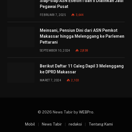
Siap-siap ASN Eselon I dan II Dialihkan Jadi
Pegawai Pusat
FEBRUARI 7, 2025
3,644
Meinsani, Pensiun Dini dari ASN Pemkot
Makassar hingga Melenggang ke Parlemen
Pettarani
SEPTEMBER 10, 2024
2,838
Berikut Daftar 11 Caleg Dapil 3 Melenggang
ke DPRD Makassar
MARET 7, 2024
2,103
© 2026 News Tabir by
WEBPro
.
Mobil
News Tabir
redaksi
Tentang Kami