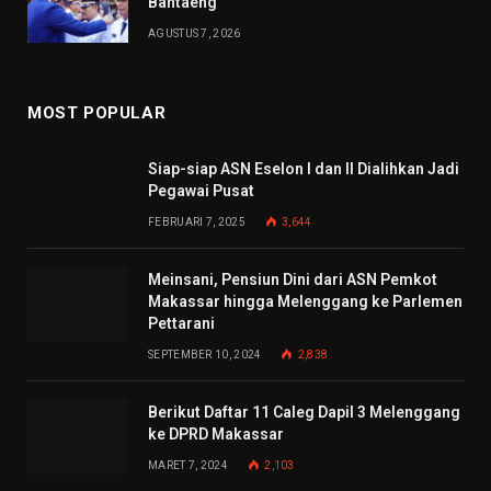
Bantaeng
AGUSTUS 7, 2026
MOST POPULAR
Siap-siap ASN Eselon I dan II Dialihkan Jadi
Pegawai Pusat
FEBRUARI 7, 2025
3,644
Meinsani, Pensiun Dini dari ASN Pemkot
Makassar hingga Melenggang ke Parlemen
Pettarani
SEPTEMBER 10, 2024
2,838
Berikut Daftar 11 Caleg Dapil 3 Melenggang
ke DPRD Makassar
MARET 7, 2024
2,103