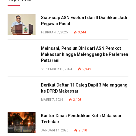
Siap-siap ASN Eselon I dan II Dialihkan Jadi
Pegawai Pusat
FEBRUARI 7, 2025
3,644
Meinsani, Pensiun Dini dari ASN Pemkot
Makassar hingga Melenggang ke Parlemen
Pettarani
SEPTEMBER 10, 2024
2,838
Berikut Daftar 11 Caleg Dapil 3 Melenggang
ke DPRD Makassar
MARET 7, 2024
2,103
Kantor Dinas Pendidikan Kota Makassar
Terbakar
JANUARI 11, 2025
2,010