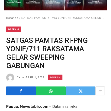
Beranda
»
SATGAS PAMTAS RI-PNG YONIF/711 RAKSATAMA GELAR SWEEPING GABUNGAN
DAERAH
SATGAS PAMTAS RI-PNG
YONIF/711 RAKSATAMA
GELAR SWEEPING
GABUNGAN
DAERAH
BY
APRIL 1, 2022
Papua, Newstabir.com –
Dalam rangka