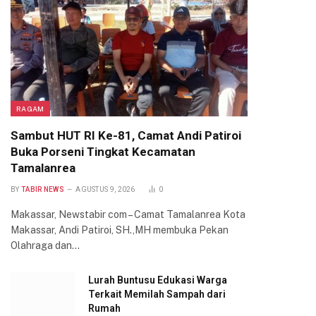
RAGAM
Sambut HUT RI Ke-81, Camat Andi Patiroi
Buka Porseni Tingkat Kecamatan
Tamalanrea
BY
TABIR NEWS
AGUSTUS 9, 2026
0
Makassar, Newstabir com – Camat Tamalanrea Kota
Makassar, Andi Patiroi, SH.,MH membuka Pekan
Olahraga dan…
Lurah Buntusu Edukasi Warga
Terkait Memilah Sampah dari
Rumah