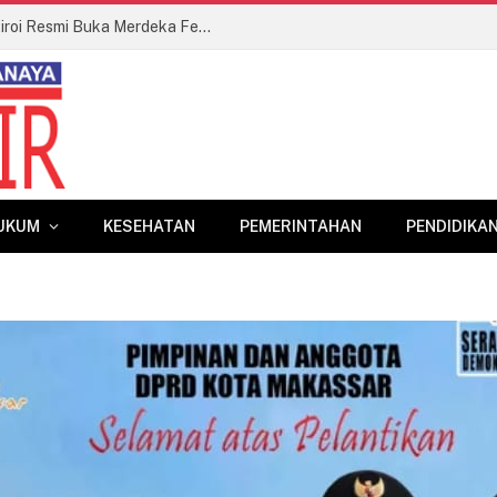
Sambut HUT RI ke-81, Camat Andi Patiroi Resmi Buka Merdeka Fest Tamalanrea
UKUM
KESEHATAN
PEMERINTAHAN
PENDIDIKA