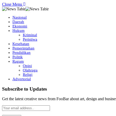
Close Menu
Nasional
Daerah
Ekonomi
Hukum
Kriminal
Peristiwa
Kesehatan
Pemerintahan
Pendidikan
Politik
Ragam
Opini
Olahraga
Religi
Advertorial
Subscribe to Updates
Get the latest creative news from FooBar about art, design and busine