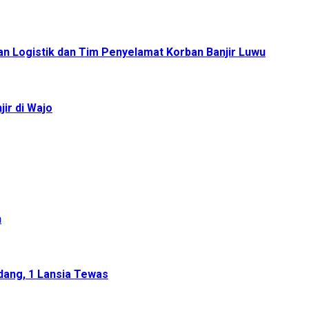
n Logistik dan Tim Penyelamat Korban Banjir Luwu
ir di Wajo
h
dang, 1 Lansia Tewas