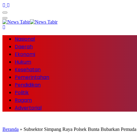
Nasional
Daerah
Ekonomi
Hukum
Kesehatan
Pemerintahan
Pendidikan
Politik
Ragam
Advertorial
Beranda
»
Subsektor Simpang Raya Polsek Bunta Bubarkan Pemuda