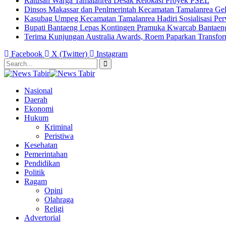
Ratusan Warga Tamalanrea Desak Relokasi Proyek PSEL
Dinsos Makassar dan Penlmerintah Kecamatan Tamalanrea Ge
Kasubag Umpeg Kecamatan Tamalanrea Hadiri Sosialisasi Pe
Bupati Bantaeng Lepas Kontingen Pramuka Kwarcab Bantaen
Terima Kunjungan Australia Awards, Roem Paparkan Transform
Facebook
X (Twitter)
Instagram
Nasional
Daerah
Ekonomi
Hukum
Kriminal
Peristiwa
Kesehatan
Pemerintahan
Pendidikan
Politik
Ragam
Opini
Olahraga
Religi
Advertorial