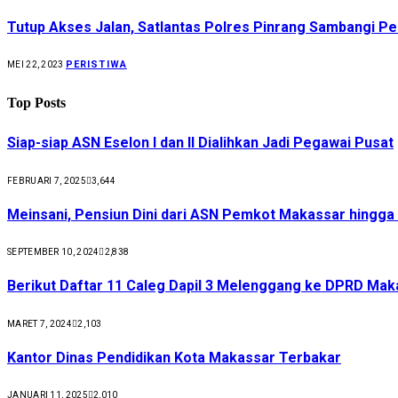
Tutup Akses Jalan, Satlantas Polres Pinrang Sambangi Pe
PERISTIWA
MEI 22, 2023
Top Posts
Siap-siap ASN Eselon I dan II Dialihkan Jadi Pegawai Pusat
FEBRUARI 7, 2025
3,644
Meinsani, Pensiun Dini dari ASN Pemkot Makassar hingg
SEPTEMBER 10, 2024
2,838
Berikut Daftar 11 Caleg Dapil 3 Melenggang ke DPRD Mak
MARET 7, 2024
2,103
Kantor Dinas Pendidikan Kota Makassar Terbakar
JANUARI 11, 2025
2,010