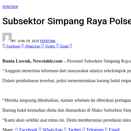
PERISTIWA
Subsektor Simpang Raya Pols
BY
JUNI 29, 2022
PERISTIWA
Facebook
WhatsApp
Twitter
Email
Bunta Luwuk, Newstabir.com –
Personel Subsektor Simpang Raya
“Anggota menerima informasi dari masyarakat adanya sekelompok 
Dalam pembubaran tersebut, polisi menememukan barang bukti empat k
“Mereka langsung dibubarkan, namun sebelum itu diberikan peringa
Barang bukti kemudian disita dan diamankan di Mako Subsektor Si
“Kami akan selidiki asal miras ini. Demi memberantas peredaran mir
Share.
Facebook
WhatsApp
Twitter
Telegram
Email