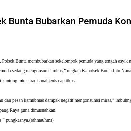
ek Bunta Bubarkan Pemuda Kon
, Polsek Bunta membubarkan sekelompok pemuda yang tengah asyik m
pemuda sedang mengonsumsi miras,” ungkap Kapolsek Bunta Iptu Nan
antong miras tradisonal jenis cap tikus.
tan dan pesan kamtibmas dampak negatif mengonsumsi miras,” imbuhn
mpang Raya guna dimusnahkan.
as,” pungkasnya.(rahmat/hms)