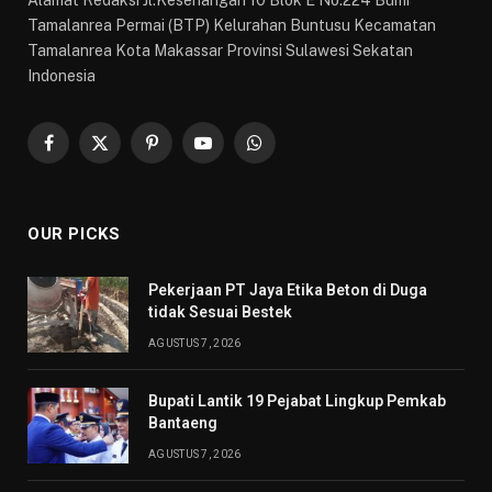
Alamat Redaksi Jl.Kesenangan 10 Blok E No.224 Bumi
Tamalanrea Permai (BTP) Kelurahan Buntusu Kecamatan
Tamalanrea Kota Makassar Provinsi Sulawesi Sekatan
Indonesia
Facebook
X
Pinterest
YouTube
WhatsApp
(Twitter)
OUR PICKS
Pekerjaan PT Jaya Etika Beton di Duga
tidak Sesuai Bestek
AGUSTUS 7, 2026
Bupati Lantik 19 Pejabat Lingkup Pemkab
Bantaeng
AGUSTUS 7, 2026