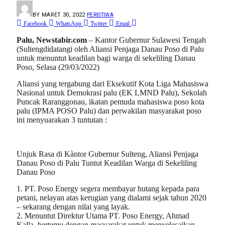
BY
MARET 30, 2022
PERISTIWA
Facebook
WhatsApp
Twitter
Email
Palu, Newstabir.com
– Kantor Gubernur Sulawesi Tengah
(Sultengdidatangi oleh Aliansi Penjaga Danau Poso di Palu
untuk menuntut keadilan bagi warga di sekeliling Danau
Poso, Selasa (29/03/2022)
Aliansi yang tergabung dari Eksekutif Kota Liga Mahasiswa
Nasional untuk Demokrasi palu (EK LMND Palu), Sekolah
Puncak Raranggonau, ikatan pemuda mahasiswa poso kota
palu (IPMA POSO Palu) dan perwakilan masyarakat poso
ini menyuarakan 3 tuntutan :
Unjuk Rasa di Kàntor Gubernur Sulteng, Aliansi Penjaga
Danau Poso di Palu Tuntut Keadilan Warga di Sekeliling
Danau Poso
1. PT. Poso Energy segera membayar hutang kepada para
petani, nelayan atas kerugian yang dialami sejak tahun 2020
– sekarang dengan nilai yang layak.
2. Menuntut Direktur Utama PT. Poso Energy, Ahmad
Kalla, bertemu dengan masyarakat untuk menyelesaikan