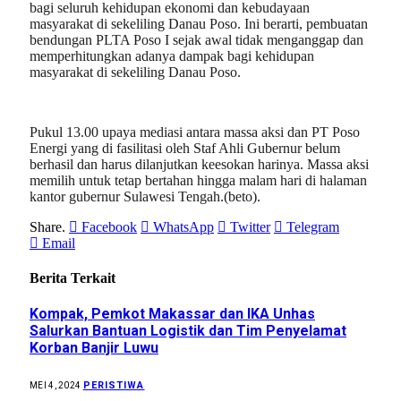
bagi seluruh kehidupan ekonomi dan kebudayaan
masyarakat di sekeliling Danau Poso. Ini berarti, pembuatan
bendungan PLTA Poso I sejak awal tidak menganggap dan
memperhitungkan adanya dampak bagi kehidupan
masyarakat di sekeliling Danau Poso.
Pukul 13.00 upaya mediasi antara massa aksi dan PT Poso
Energi yang di fasilitasi oleh Staf Ahli Gubernur belum
berhasil dan harus dilanjutkan keesokan harinya. Massa aksi
memilih untuk tetap bertahan hingga malam hari di halaman
kantor gubernur Sulawesi Tengah.(beto).
Share.
Facebook
WhatsApp
Twitter
Telegram
Email
Berita Terkait
Kompak, Pemkot Makassar dan IKA Unhas
Salurkan Bantuan Logistik dan Tim Penyelamat
Korban Banjir Luwu
PERISTIWA
MEI 4, 2024