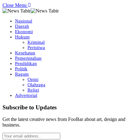
Close Menu
Nasional
Daerah
Ekonomi
Hukum
Kriminal
Peristiwa
Kesehatan
Pemerintahan
Pendidikan
Politik
Ragam
Opini
Olahraga
Religi
Advertorial
Subscribe to Updates
Get the latest creative news from FooBar about art, design and
business.