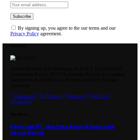
By signing up, you agree to the our terms and our
Privacy Policy
agreement.
About Us
Alamat Redaksi Jl.Kesenangan 10 Blok E No.224 Bumi
Tamalanrea Permai (BTP) Kelurahan Buntusu Kecamatan
Tamalanrea Kota Makassar Provinsi Sulawesi Sekatan
Indonesia
Facebook
X (Twitter)
Pinterest
YouTube
WhatsApp
Our Picks
Pekerjaan PT Jaya Etika Beton di Duga tidak
Sesuai Bestek