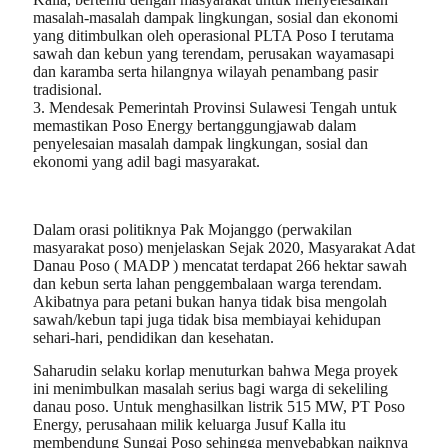
masalah-masalah dampak lingkungan, sosial dan ekonomi
yang ditimbulkan oleh operasional PLTA Poso I terutama
sawah dan kebun yang terendam, perusakan wayamasapi
dan karamba serta hilangnya wilayah penambang pasir
tradisional.
3. Mendesak Pemerintah Provinsi Sulawesi Tengah untuk
memastikan Poso Energy bertanggungjawab dalam
penyelesaian masalah dampak lingkungan, sosial dan
ekonomi yang adil bagi masyarakat.
Dalam orasi politiknya Pak Mojanggo (perwakilan
masyarakat poso) menjelaskan Sejak 2020, Masyarakat Adat
Danau Poso ( MADP ) mencatat terdapat 266 hektar sawah
dan kebun serta lahan penggembalaan warga terendam.
Akibatnya para petani bukan hanya tidak bisa mengolah
sawah/kebun tapi juga tidak bisa membiayai kehidupan
sehari-hari, pendidikan dan kesehatan.
Saharudin selaku korlap menuturkan bahwa Mega proyek
ini menimbulkan masalah serius bagi warga di sekeliling
danau poso. Untuk menghasilkan listrik 515 MW, PT Poso
Energy, perusahaan milik keluarga Jusuf Kalla itu
membendung Sungai Poso sehingga menyebabkan naiknya