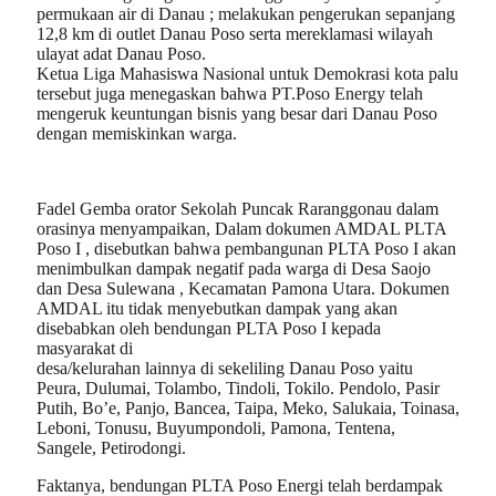
permukaan air di Danau ; melakukan pengerukan sepanjang
12,8 km di outlet Danau Poso serta mereklamasi wilayah
ulayat adat Danau Poso.
Ketua Liga Mahasiswa Nasional untuk Demokrasi kota palu
tersebut juga menegaskan bahwa PT.Poso Energy telah
mengeruk keuntungan bisnis yang besar dari Danau Poso
dengan memiskinkan warga.
Fadel Gemba orator Sekolah Puncak Raranggonau dalam
orasinya menyampaikan, Dalam dokumen AMDAL PLTA
Poso I , disebutkan bahwa pembangunan PLTA Poso I akan
menimbulkan dampak negatif pada warga di Desa Saojo
dan Desa Sulewana , Kecamatan Pamona Utara. Dokumen
AMDAL itu tidak menyebutkan dampak yang akan
disebabkan oleh bendungan PLTA Poso I kepada
masyarakat di
desa/kelurahan lainnya di sekeliling Danau Poso yaitu
Peura, Dulumai, Tolambo, Tindoli, Tokilo. Pendolo, Pasir
Putih, Bo’e, Panjo, Bancea, Taipa, Meko, Salukaia, Toinasa,
Leboni, Tonusu, Buyumpondoli, Pamona, Tentena,
Sangele, Petirodongi.
Faktanya, bendungan PLTA Poso Energi telah berdampak