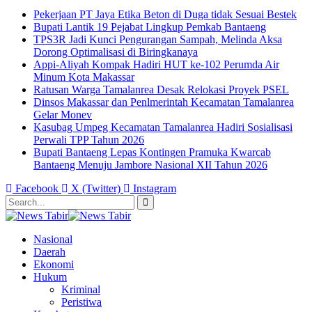
Pekerjaan PT Jaya Etika Beton di Duga tidak Sesuai Bestek
Bupati Lantik 19 Pejabat Lingkup Pemkab Bantaeng
TPS3R Jadi Kunci Pengurangan Sampah, Melinda Aksa
Dorong Optimalisasi di Biringkanaya
Appi-Aliyah Kompak Hadiri HUT ke-102 Perumda Air
Minum Kota Makassar
Ratusan Warga Tamalanrea Desak Relokasi Proyek PSEL
Dinsos Makassar dan Penlmerintah Kecamatan Tamalanrea
Gelar Monev
Kasubag Umpeg Kecamatan Tamalanrea Hadiri Sosialisasi
Perwali TPP Tahun 2026
Bupati Bantaeng Lepas Kontingen Pramuka Kwarcab
Bantaeng Menuju Jambore Nasional XII Tahun 2026
Facebook
X (Twitter)
Instagram
Nasional
Daerah
Ekonomi
Hukum
Kriminal
Peristiwa