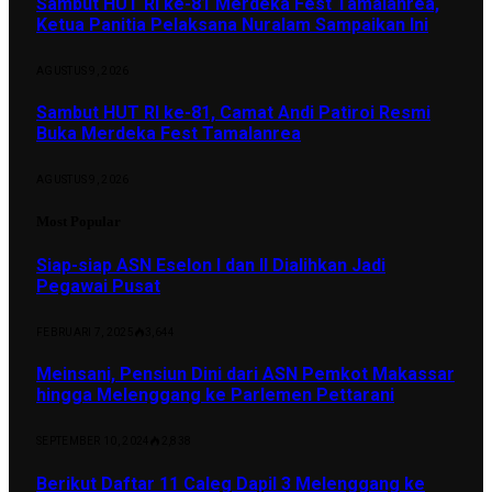
Sambut HUT RI ke-81 Merdeka Fest Tamalanrea,
Ketua Panitia Pelaksana Nuralam Sampaikan Ini
AGUSTUS 9, 2026
Sambut HUT RI ke-81, Camat Andi Patiroi Resmi
Buka Merdeka Fest Tamalanrea
AGUSTUS 9, 2026
Most Popular
Siap-siap ASN Eselon I dan II Dialihkan Jadi
Pegawai Pusat
FEBRUARI 7, 2025
3,644
Meinsani, Pensiun Dini dari ASN Pemkot Makassar
hingga Melenggang ke Parlemen Pettarani
SEPTEMBER 10, 2024
2,838
Berikut Daftar 11 Caleg Dapil 3 Melenggang ke