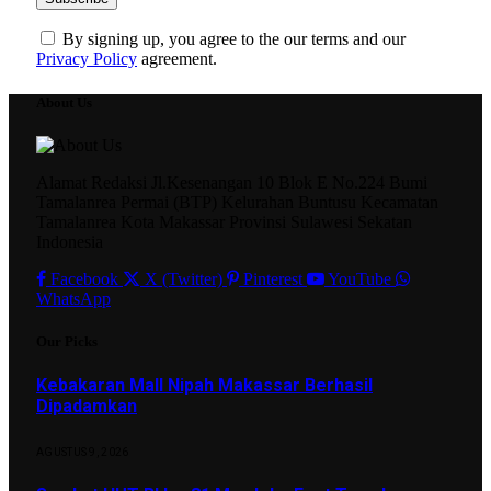
By signing up, you agree to the our terms and our
Privacy Policy
agreement.
About Us
Alamat Redaksi Jl.Kesenangan 10 Blok E No.224 Bumi
Tamalanrea Permai (BTP) Kelurahan Buntusu Kecamatan
Tamalanrea Kota Makassar Provinsi Sulawesi Sekatan
Indonesia
Facebook
X (Twitter)
Pinterest
YouTube
WhatsApp
Our Picks
Kebakaran Mall Nipah Makassar Berhasil
Dipadamkan
AGUSTUS 9, 2026