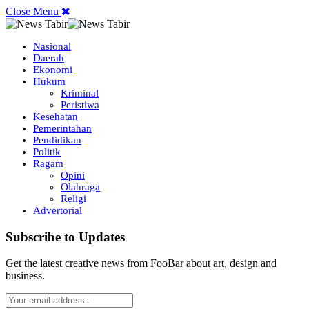
Close Menu
Nasional
Daerah
Ekonomi
Hukum
Kriminal
Peristiwa
Kesehatan
Pemerintahan
Pendidikan
Politik
Ragam
Opini
Olahraga
Religi
Advertorial
Subscribe to Updates
Get the latest creative news from FooBar about art, design and
business.