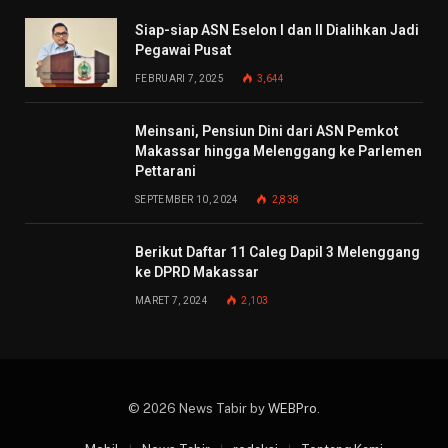
Siap-siap ASN Eselon I dan II Dialihkan Jadi
Pegawai Pusat
FEBRUARI 7, 2025
3,644
Meinsani, Pensiun Dini dari ASN Pemkot
Makassar hingga Melenggang ke Parlemen
Pettarani
SEPTEMBER 10, 2024
2,838
Berikut Daftar 11 Caleg Dapil 3 Melenggang
ke DPRD Makassar
MARET 7, 2024
2,103
© 2026 News Tabir by
WEBPro
.