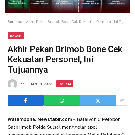
Beranda
»
Akhir Pekan Brimob Bone Cek Kekuatan Personel, Ini Tujuannya
RAGAM
Akhir Pekan Brimob Bone Cek
Kekuatan Personel, Ini
Tujuannya
RAGAM
BY
MEI 14, 2022
Watampone, Newstabir.com –
Batalyon C Pelopor
Satbrimob Polda Sulsel menggelar apel
kesiapsiagaan personel di lapangan Mako Batalyon C