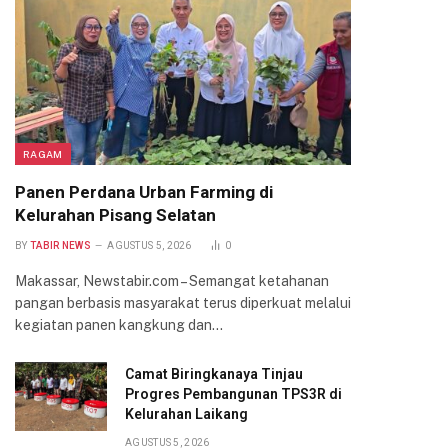
RAGAM
Panen Perdana Urban Farming di
Kelurahan Pisang Selatan
BY
TABIR NEWS
AGUSTUS 5, 2026
0
Makassar, Newstabir.com – Semangat ketahanan
pangan berbasis masyarakat terus diperkuat melalui
kegiatan panen kangkung dan…
Camat Biringkanaya Tinjau
Progres Pembangunan TPS3R di
Kelurahan Laikang
AGUSTUS 5, 2026