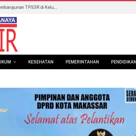
Camat Biringkanaya Tinjau Progres Pembangunan TPS3R di Kelurahan Laikang
UKUM
KESEHATAN
PEMERINTAHAN
PENDIDIKA