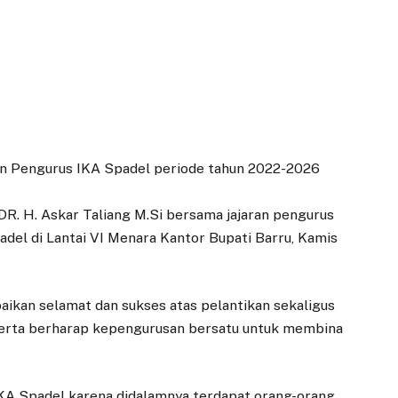
an Pengurus IKA Spadel periode tahun 2022-2026
k DR. H. Askar Taliang M.Si bersama jajaran pengurus
del di Lantai VI Menara Kantor Bupati Barru, Kamis
ikan selamat dan sukses atas pelantikan sekaligus
serta berharap kepengurusan bersatu untuk membina
IKA Spadel karena didalamnya terdapat orang-orang