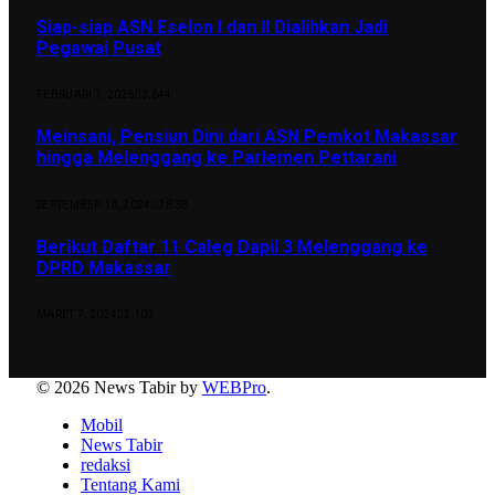
Siap-siap ASN Eselon I dan II Dialihkan Jadi
Pegawai Pusat
FEBRUARI 7, 2025
3,644
Meinsani, Pensiun Dini dari ASN Pemkot Makassar
hingga Melenggang ke Parlemen Pettarani
SEPTEMBER 10, 2024
2,838
Berikut Daftar 11 Caleg Dapil 3 Melenggang ke
DPRD Makassar
MARET 7, 2024
2,103
© 2026 News Tabir by
WEBPro
.
Mobil
News Tabir
redaksi
Tentang Kami