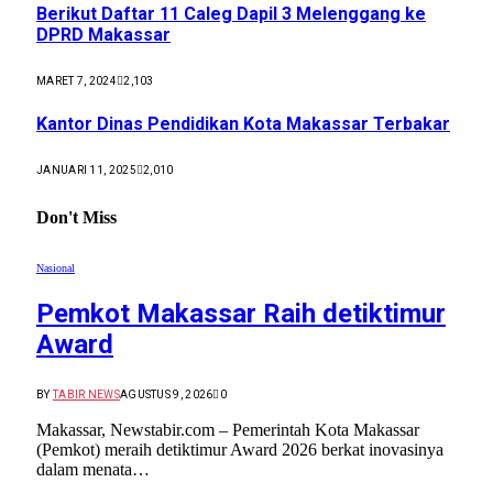
Berikut Daftar 11 Caleg Dapil 3 Melenggang ke
DPRD Makassar
MARET 7, 2024
2,103
Kantor Dinas Pendidikan Kota Makassar Terbakar
JANUARI 11, 2025
2,010
Don't Miss
Nasional
Pemkot Makassar Raih detiktimur
Award
BY
TABIR NEWS
AGUSTUS 9, 2026
0
Makassar, Newstabir.com – Pemerintah Kota Makassar
(Pemkot) meraih detiktimur Award 2026 berkat inovasinya
dalam menata…