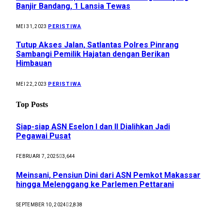
Banjir Bandang, 1 Lansia Tewas
PERISTIWA
MEI 31, 2023
Tutup Akses Jalan, Satlantas Polres Pinrang
Sambangi Pemilik Hajatan dengan Berikan
Himbauan
PERISTIWA
MEI 22, 2023
Top Posts
Siap-siap ASN Eselon I dan II Dialihkan Jadi
Pegawai Pusat
FEBRUARI 7, 2025
3,644
Meinsani, Pensiun Dini dari ASN Pemkot Makassar
hingga Melenggang ke Parlemen Pettarani
SEPTEMBER 10, 2024
2,838