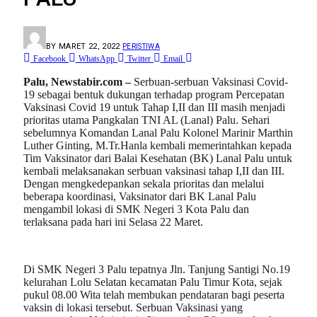
BY
MARET 22, 2022
PERISTIWA
Facebook
WhatsApp
Twitter
Email
Palu, Newstabir.com –
Serbuan-serbuan Vaksinasi Covid-
19 sebagai bentuk dukungan terhadap program Percepatan
Vaksinasi Covid 19 untuk Tahap I,II dan III masih menjadi
prioritas utama Pangkalan TNI AL (Lanal) Palu. Sehari
sebelumnya Komandan Lanal Palu Kolonel Marinir Marthin
Luther Ginting, M.Tr.Hanla kembali memerintahkan kepada
Tim Vaksinator dari Balai Kesehatan (BK) Lanal Palu untuk
kembali melaksanakan serbuan vaksinasi tahap I,II dan III.
Dengan mengkedepankan sekala prioritas dan melalui
beberapa koordinasi, Vaksinator dari BK Lanal Palu
mengambil lokasi di SMK Negeri 3 Kota Palu dan
terlaksana pada hari ini Selasa 22 Maret.
Di SMK Negeri 3 Palu tepatnya Jln. Tanjung Santigi No.19
kelurahan Lolu Selatan kecamatan Palu Timur Kota, sejak
pukul 08.00 Wita telah membukan pendataran bagi peserta
vaksin di lokasi tersebut. Serbuan Vaksinasi yang