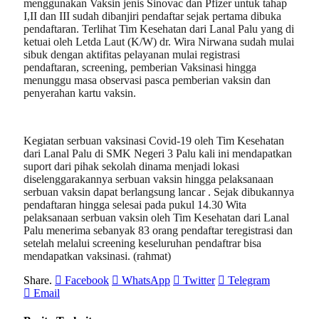
menggunakan Vaksin jenis Sinovac dan Pfizer untuk tahap
I,II dan III sudah dibanjiri pendaftar sejak pertama dibuka
pendaftaran. Terlihat Tim Kesehatan dari Lanal Palu yang di
ketuai oleh Letda Laut (K/W) dr. Wira Nirwana sudah mulai
sibuk dengan aktifitas pelayanan mulai registrasi
pendaftaran, screening, pemberian Vaksinasi hingga
menunggu masa observasi pasca pemberian vaksin dan
penyerahan kartu vaksin.
Kegiatan serbuan vaksinasi Covid-19 oleh Tim Kesehatan
dari Lanal Palu di SMK Negeri 3 Palu kali ini mendapatkan
suport dari pihak sekolah dinama menjadi lokasi
diselenggarakannya serbuan vaksin hingga pelaksanaan
serbuan vaksin dapat berlangsung lancar . Sejak dibukannya
pendaftaran hingga selesai pada pukul 14.30 Wita
pelaksanaan serbuan vaksin oleh Tim Kesehatan dari Lanal
Palu menerima sebanyak 83 orang pendaftar teregistrasi dan
setelah melalui screening keseluruhan pendaftrar bisa
mendapatkan vaksinasi. (rahmat)
Share.
Facebook
WhatsApp
Twitter
Telegram
Email