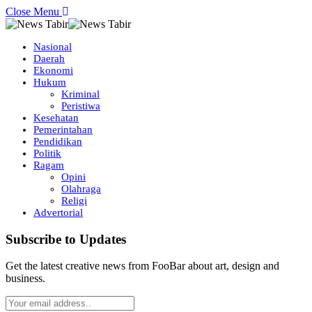
Close Menu
Nasional
Daerah
Ekonomi
Hukum
Kriminal
Peristiwa
Kesehatan
Pemerintahan
Pendidikan
Politik
Ragam
Opini
Olahraga
Religi
Advertorial
Subscribe to Updates
Get the latest creative news from FooBar about art, design and
business.