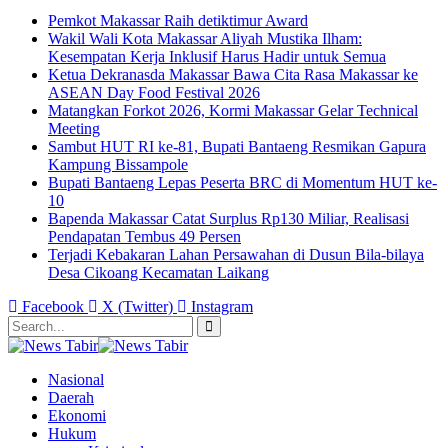
Pemkot Makassar Raih detiktimur Award
Wakil Wali Kota Makassar Aliyah Mustika Ilham:
Kesempatan Kerja Inklusif Harus Hadir untuk Semua
Ketua Dekranasda Makassar Bawa Cita Rasa Makassar ke
ASEAN Day Food Festival 2026
Matangkan Forkot 2026, Kormi Makassar Gelar Technical
Meeting
Sambut HUT RI ke-81, Bupati Bantaeng Resmikan Gapura
Kampung Bissampole
Bupati Bantaeng Lepas Peserta BRC di Momentum HUT ke-
10
Bapenda Makassar Catat Surplus Rp130 Miliar, Realisasi
Pendapatan Tembus 49 Persen
Terjadi Kebakaran Lahan Persawahan di Dusun Bila-bilaya
Desa Cikoang Kecamatan Laikang
Facebook
X (Twitter)
Instagram
Nasional
Daerah
Ekonomi
Hukum