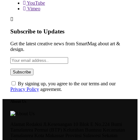
YouTube
Vimeo
Subscribe to Updates
Get the latest creative news from SmartMag about art &
design.
By signing up, you agree to the our terms and our
Privacy Policy
agreement.
About Us
Alamat Redaksi Jl.Kesenangan 10 Blok E No.224 Bumi
Tamalanrea Permai (BTP) Kelurahan Buntusu Kecamatan
Tamalanrea Kota Makassar Provinsi Sulawesi Sekatan