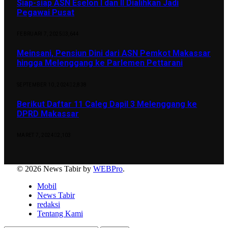
Siap-siap ASN Eselon I dan II Dialihkan Jadi
Pegawai Pusat
FEBRUARI 7, 2025
3,644
Meinsani, Pensiun Dini dari ASN Pemkot Makassar
hingga Melenggang ke Parlemen Pettarani
SEPTEMBER 10, 2024
2,838
Berikut Daftar 11 Caleg Dapil 3 Melenggang ke
DPRD Makassar
MARET 7, 2024
2,103
© 2026 News Tabir by
WEBPro
.
Mobil
News Tabir
redaksi
Tentang Kami