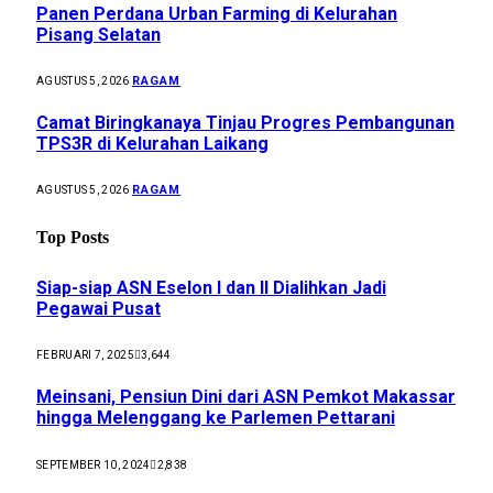
Panen Perdana Urban Farming di Kelurahan
Pisang Selatan
RAGAM
AGUSTUS 5, 2026
Camat Biringkanaya Tinjau Progres Pembangunan
TPS3R di Kelurahan Laikang
RAGAM
AGUSTUS 5, 2026
Top Posts
Siap-siap ASN Eselon I dan II Dialihkan Jadi
Pegawai Pusat
FEBRUARI 7, 2025
3,644
Meinsani, Pensiun Dini dari ASN Pemkot Makassar
hingga Melenggang ke Parlemen Pettarani
SEPTEMBER 10, 2024
2,838