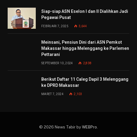
Siap-siap ASN Eselon I dan II Dialihkan Jadi
Pegawai Pusat
FEBRUARI 7, 2025
3,644
Meinsani, Pensiun Dini dari ASN Pemkot
Makassar hingga Melenggang ke Parlemen
Pettarani
SEPTEMBER 10, 2024
2,838
Berikut Daftar 11 Caleg Dapil 3 Melenggang
ke DPRD Makassar
MARET 7, 2024
2,103
© 2026 News Tabir by
WEBPro
.