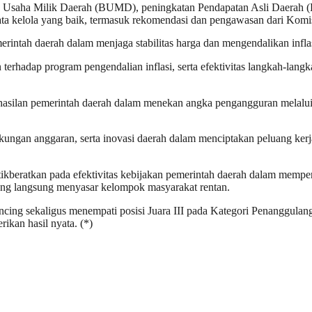
n Usaha Milik Daerah (BUMD), peningkatan Pendapatan Asli Daerah (PA
tata kelola yang baik, termasuk rekomendasi dan pengawasan dari Kom
rintah daerah dalam menjaga stabilitas harga dan mengendalikan inflasi
terhadap program pengendalian inflasi, serta efektivitas langkah-lang
ilan pemerintah daerah dalam menekan angka pengangguran melalui p
 dukungan anggaran, serta inovasi daerah dalam menciptakan peluang k
beratkan pada efektivitas kebijakan pemerintah daerah dalam memper
 yang langsung menyasar kelompok masyarakat rentan.
ancing sekaligus menempati posisi Juara III pada Kategori Penanggu
ikan hasil nyata. (*)