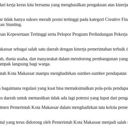
ri kerja keras kita bersama yang menghasilkan pengakuan atas kinerja
ak hanya sukses meraih posisi tertinggi pada kategori Creative Finan
an Stunting.
an Kepesertaan Tertinggi serta Pelopor Program Perlindungan Pekerja
ssar sebagai salah satu daerah dengan kinerja pemerintahan terbaik d
tah, dunia usaha, dan masyarakat dalam mendorong pembangunan yang in
dampak langsung bagi warga.
tah Kota Makassar mampu menghadirkan sumber-sumber pendapatan bar
a bagaimana regulasi yang kuat bisa memaksimalkan pola-pola pendapa
daerah untuk memastikan tidak ada lagi potensi yang luput dari penga
tmen Pemerintah Kota Makassar dalam menghadirkan tata kelola pemerint
al yang terus didorong oleh Pemerintah Kota Makassar menjadi salah s