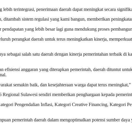
 lebih terintegrasi, penerimaan daerah dapat meningkat secara signifik
nkan, ditambah sistem regulasi yang kami bangun, memberikan peningkat
 pendapatan yang lebih besar lagi guna mendukung proses pembangun
seluruh perangkat daerah untuk terus meningkatkan kinerja, memperkuat
a sebagai salah satu daerah dengan kinerja pemerintahan terbaik di k
an efisiensi anggaran yang diterapkan pemerintah, daerah dituntut unt
mal.
rakat semakin baik, dan kesejahteraan warga dapat terus meningkat,” 
26 Regional Sulawesi sendiri memberikan penghargaan kepada pemerinta
Kategori Pengendalian Inflasi, Kategori Creative Financing, Kategori
ampuan pemerintah daerah dalam mengoptimalkan potensi sumber daya y