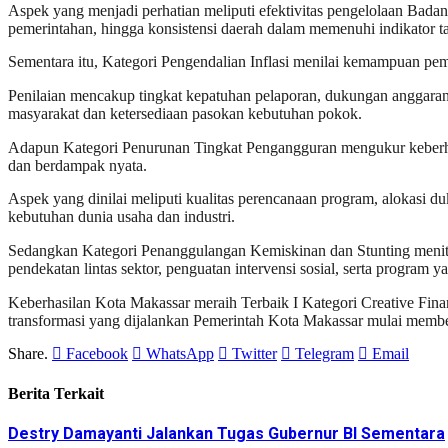
Aspek yang menjadi perhatian meliputi efektivitas pengelolaan Bada
pemerintahan, hingga konsistensi daerah dalam memenuhi indikator 
Sementara itu, Kategori Pengendalian Inflasi menilai kemampuan peme
Penilaian mencakup tingkat kepatuhan pelaporan, dukungan anggaran 
masyarakat dan ketersediaan pasokan kebutuhan pokok.
Adapun Kategori Penurunan Tingkat Pengangguran mengukur keberhas
dan berdampak nyata.
Aspek yang dinilai meliputi kualitas perencanaan program, alokasi
kebutuhan dunia usaha dan industri.
Sedangkan Kategori Penanggulangan Kemiskinan dan Stunting menitik
pendekatan lintas sektor, penguatan intervensi sosial, serta program
Keberhasilan Kota Makassar meraih Terbaik I Kategori Creative Fin
transformasi yang dijalankan Pemerintah Kota Makassar mulai member
Share.
Facebook
WhatsApp
Twitter
Telegram
Email
Berita Terkait
Destry Damayanti Jalankan Tugas Gubernur BI Sementara