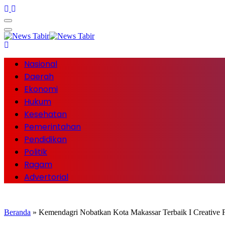
Nasional
Daerah
Ekonomi
Hukum
Kesehatan
Pemerintahan
Pendidikan
Politik
Ragam
Advertorial
Beranda
»
Kemendagri Nobatkan Kota Makassar Terbaik I Creative Fi