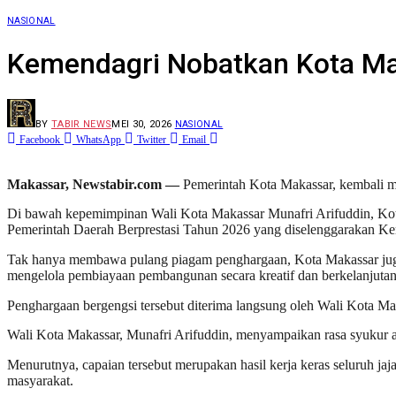
NASIONAL
Kemendagri Nobatkan Kota Maka
BY
TABIR NEWS
MEI 30, 2026
NASIONAL
Facebook
WhatsApp
Twitter
Email
Makassar, Newstabir.com —
Pemerintah Kota Makassar, kembali me
Di bawah kepemimpinan Wali Kota Makassar Munafri Arifuddin, Kota 
Pemerintah Daerah Berprestasi Tahun 2026 yang diselenggarakan K
Tak hanya membawa pulang piagam penghargaan, Kota Makassar juga m
mengelola pembiayaan pembangunan secara kreatif dan berkelanjutan
Penghargaan bergengsi tersebut diterima langsung oleh Wali Kota M
Wali Kota Makassar, Munafri Arifuddin, menyampaikan rasa syukur at
Menurutnya, capaian tersebut merupakan hasil kerja keras seluruh ja
masyarakat.