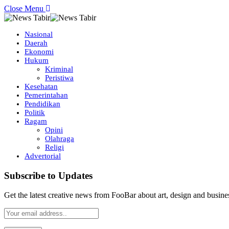
Close Menu
Nasional
Daerah
Ekonomi
Hukum
Kriminal
Peristiwa
Kesehatan
Pemerintahan
Pendidikan
Politik
Ragam
Opini
Olahraga
Religi
Advertorial
Subscribe to Updates
Get the latest creative news from FooBar about art, design and busine