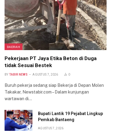
DAERAH
Pekerjaan PT Jaya Etika Beton di Duga
tidak Sesuai Bestek
BY
TABIR NEWS
AGUSTUS 7, 2026
0
Buruh pekerja sedang siap Bekerja di Depan Molen
Takakar, Newstabir.com – Dalam kunjungan
wartawan di…
Bupati Lantik 19 Pejabat Lingkup
Pemkab Bantaeng
AGUSTUS 7, 2026