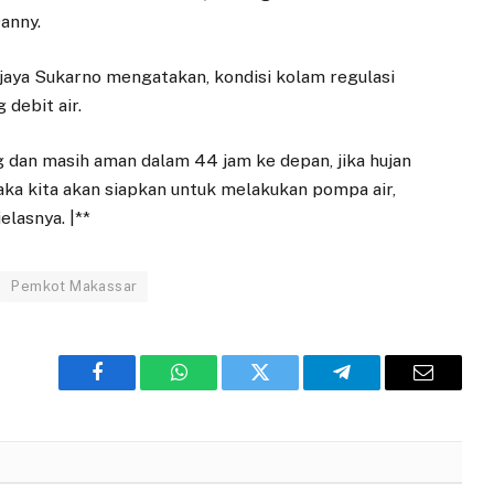
Danny.
aya Sukarno mengatakan, kondisi kolam regulasi
debit air.
 dan masih aman dalam 44 jam ke depan, jika hujan
maka kita akan siapkan untuk melakukan pompa air,
elasnya. |**
Pemkot Makassar
Facebook
WhatsApp
Twitter
Telegram
Email