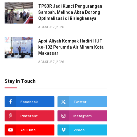
TPS3R Jadi Kunci Pengurangan
Sampah, Melinda Aksa Dorong
Optimalisasi di Biringkanaya
AGUSTUS 7, 2026
Appi-Aliyah Kompak Hadiri HUT
ke-102 Perumda Air Minum Kota
Makassar
AGUSTUS 7, 2026
Stay In Touch
Facebook
Twitter
Pinterest
Instagram
YouTube
Vimeo