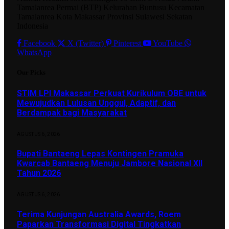
Tamalanrea Permai (BTP) Kelurahan Buntusu Kecamatan
Tamalanrea Kota Makassar Provinsi Sulawesi Sekatan
Indonesia
Facebook
X (Twitter)
Pinterest
YouTube
WhatsApp
Our Picks
STIM LPI Makassar Perkuat Kurikulum OBE untuk
Mewujudkan Lulusan Unggul, Adaptif, dan
Berdampak bagi Masyarakat
AGUSTUS 6, 2026
Bupati Bantaeng Lepas Kontingen Pramuka
Kwarcab Bantaeng Menuju Jambore Nasional XII
Tahun 2026
AGUSTUS 6, 2026
Terima Kunjungan Australia Awards, Roem
Paparkan Transformasi Digital Tingkatkan