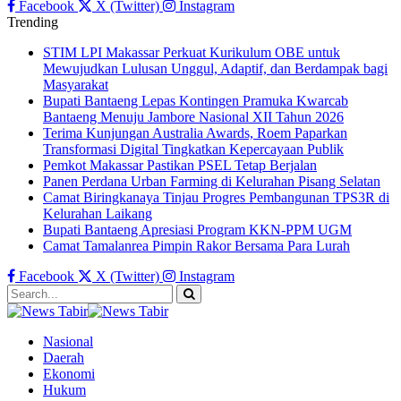
Facebook
X (Twitter)
Instagram
Trending
STIM LPI Makassar Perkuat Kurikulum OBE untuk
Mewujudkan Lulusan Unggul, Adaptif, dan Berdampak bagi
Masyarakat
Bupati Bantaeng Lepas Kontingen Pramuka Kwarcab
Bantaeng Menuju Jambore Nasional XII Tahun 2026
Terima Kunjungan Australia Awards, Roem Paparkan
Transformasi Digital Tingkatkan Kepercayaan Publik
Pemkot Makassar Pastikan PSEL Tetap Berjalan
Panen Perdana Urban Farming di Kelurahan Pisang Selatan
Camat Biringkanaya Tinjau Progres Pembangunan TPS3R di
Kelurahan Laikang
Bupati Bantaeng Apresiasi Program KKN-PPM UGM
Camat Tamalanrea Pimpin Rakor Bersama Para Lurah
Facebook
X (Twitter)
Instagram
Nasional
Daerah
Ekonomi
Hukum