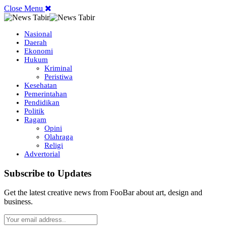
Close Menu
Nasional
Daerah
Ekonomi
Hukum
Kriminal
Peristiwa
Kesehatan
Pemerintahan
Pendidikan
Politik
Ragam
Opini
Olahraga
Religi
Advertorial
Subscribe to Updates
Get the latest creative news from FooBar about art, design and
business.