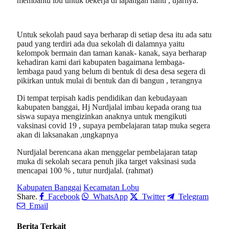
membantu ibu untuk bekerja di lapangan nanti , ujarnya.
Untuk sekolah paud saya berharap di setiap desa itu ada satu
paud yang terdiri ada dua sekolah di dalamnya yaitu
kelompok bermain dan taman kanak- kanak, saya berharap
kehadiran kami dari kabupaten bagaimana lembaga-
lembaga paud yang belum di bentuk di desa desa segera di
pikirkan untuk mulai di bentuk dan di bangun , terangnya
Di tempat terpisah kadis pendidikan dan kebudayaan
kabupaten banggai, Hj Nurdjalal imbau kepada orang tua
siswa supaya mengizinkan anaknya untuk mengikuti
vaksinasi covid 19 , supaya pembelajaran tatap muka segera
akan di laksanakan ,ungkapnya
Nurdjalal berencana akan menggelar pembelajaran tatap
muka di sekolah secara penuh jika target vaksinasi suda
mencapai 100 % , tutur nurdjalal. (rahmat)
Kabupaten Banggai
Kecamatan Lobu
Share.
Facebook
WhatsApp
Twitter
Telegram
Email
Berita Terkait