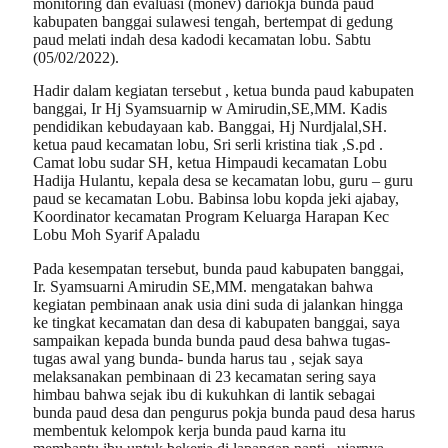
monitoring dan evaluasi (monev) dariokja bunda paud
kabupaten banggai sulawesi tengah, bertempat di gedung
paud melati indah desa kadodi kecamatan lobu. Sabtu
(05/02/2022).
Hadir dalam kegiatan tersebut , ketua bunda paud kabupaten
banggai, Ir Hj Syamsuarnip w Amirudin,SE,MM. Kadis
pendidikan kebudayaan kab. Banggai, Hj Nurdjalal,SH.
ketua paud kecamatan lobu, Sri serli kristina tiak ,S.pd .
Camat lobu sudar SH, ketua Himpaudi kecamatan Lobu
Hadija Hulantu, kepala desa se kecamatan lobu, guru – guru
paud se kecamatan Lobu. Babinsa lobu kopda jeki ajabay,
Koordinator kecamatan Program Keluarga Harapan Kec
Lobu Moh Syarif Apaladu
Pada kesempatan tersebut, bunda paud kabupaten banggai,
Ir. Syamsuarni Amirudin SE,MM. mengatakan bahwa
kegiatan pembinaan anak usia dini suda di jalankan hingga
ke tingkat kecamatan dan desa di kabupaten banggai, saya
sampaikan kepada bunda bunda paud desa bahwa tugas-
tugas awal yang bunda- bunda harus tau , sejak saya
melaksanakan pembinaan di 23 kecamatan sering saya
himbau bahwa sejak ibu di kukuhkan di lantik sebagai
bunda paud desa dan pengurus pokja bunda paud desa harus
membentuk kelompok kerja bunda paud karna itu