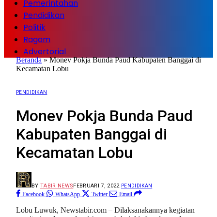
Pemerintahan
Pendidikan
Politik
Ragam
Advertorial
Beranda
»
Monev Pokja Bunda Paud Kabupaten Banggai di
Kecamatan Lobu
PENDIDIKAN
Monev Pokja Bunda Paud
Kabupaten Banggai di
Kecamatan Lobu
BY
TABIR NEWS
FEBRUARI 7, 2022
PENDIDIKAN
Facebook
WhatsApp
Twitter
Email
Lobu Luwuk, Newstabir.com – Dilaksanakannya kegiatan