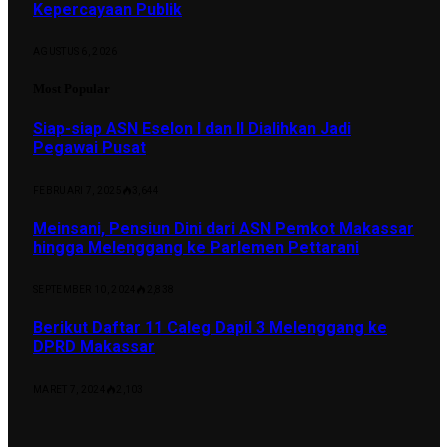
Kepercayaan Publik
AGUSTUS 6, 2026
Most Popular
Siap-siap ASN Eselon I dan II Dialihkan Jadi
Pegawai Pusat
FEBRUARI 7, 2025
3,644
Meinsani, Pensiun Dini dari ASN Pemkot Makassar
hingga Melenggang ke Parlemen Pettarani
SEPTEMBER 10, 2024
2,838
Berikut Daftar 11 Caleg Dapil 3 Melenggang ke
DPRD Makassar
MARET 7, 2024
2,103