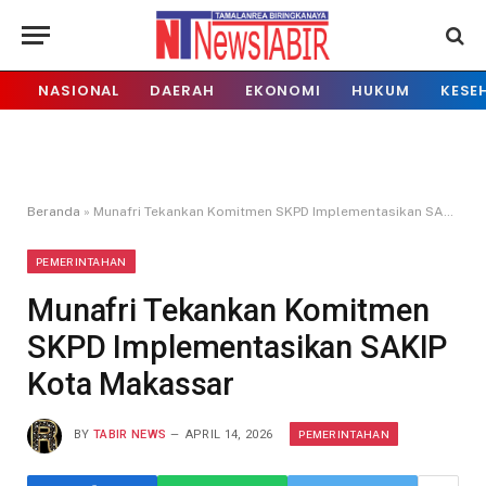
NASIONAL
DAERAH
EKONOMI
HUKUM
KESE
Beranda
»
Munafri Tekankan Komitmen SKPD Implementasikan SAKIP Kota Makassar
PEMERINTAHAN
Munafri Tekankan Komitmen
SKPD Implementasikan SAKIP
Kota Makassar
PEMERINTAHAN
BY
TABIR NEWS
APRIL 14, 2026