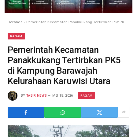
Beranda
»
Pemerintah Kecamatan Panakkukang Tertirbkan PK5 di Kampung Barawajah Kelurahaan Karuwisi Utara
RAGAM
Pemerintah Kecamatan
Panakkukang Tertirbkan PK5
di Kampung Barawajah
Kelurahaan Karuwisi Utara
RAGAM
BY
TABIR NEWS
MEI 15, 2026