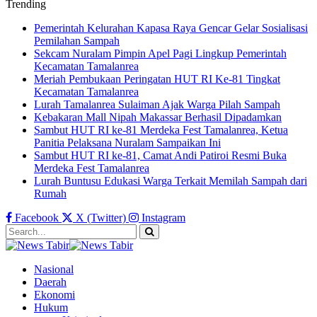
Trending
Pemerintah Kelurahan Kapasa Raya Gencar Gelar Sosialisasi
Pemilahan Sampah
Sekcam Nuralam Pimpin Apel Pagi Lingkup Pemerintah
Kecamatan Tamalanrea
Meriah Pembukaan Peringatan HUT RI Ke-81 Tingkat
Kecamatan Tamalanrea
Lurah Tamalanrea Sulaiman Ajak Warga Pilah Sampah
Kebakaran Mall Nipah Makassar Berhasil Dipadamkan
Sambut HUT RI ke-81 Merdeka Fest Tamalanrea, Ketua
Panitia Pelaksana Nuralam Sampaikan Ini
Sambut HUT RI ke-81, Camat Andi Patiroi Resmi Buka
Merdeka Fest Tamalanrea
Lurah Buntusu Edukasi Warga Terkait Memilah Sampah dari
Rumah
Facebook
X (Twitter)
Instagram
Nasional
Daerah
Ekonomi
Hukum