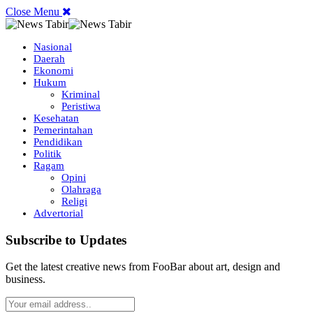
Close Menu
Nasional
Daerah
Ekonomi
Hukum
Kriminal
Peristiwa
Kesehatan
Pemerintahan
Pendidikan
Politik
Ragam
Opini
Olahraga
Religi
Advertorial
Subscribe to Updates
Get the latest creative news from FooBar about art, design and
business.