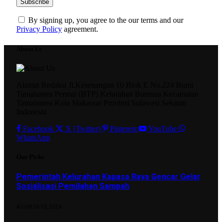
By signing up, you agree to the our terms and our
Privacy Policy
agreement.
About Us
Alamat Redaksi Jl.Kesenangan 10 Blok E No.224 Bumi
Tamalanrea Permai (BTP) Kelurahan Buntusu Kecamatan
Tamalanrea Kota Makassar Provinsi Sulawesi Sekatan
Indonesia
Facebook
X (Twitter)
Pinterest
YouTube
WhatsApp
Our Picks
Pemerintah Kelurahan Kapasa Raya Gencar Gelar
Sosialisasi Pemilahan Sampah
AGUSTUS 10, 2026