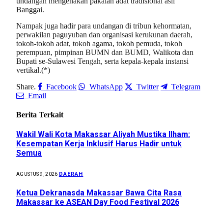
undangan mengenakan pakaian adat tradisional asli
Banggai.
Nampak juga hadir para undangan di tribun kehormatan,
perwakilan paguyuban dan organisasi kerukunan daerah,
tokoh-tokoh adat, tokoh agama, tokoh pemuda, tokoh
perempuan, pimpinan BUMN dan BUMD, Walikota dan
Bupati se-Sulawesi Tengah, serta kepala-kepala instansi
vertikal.(*)
Share.
Facebook
WhatsApp
Twitter
Telegram
Email
Berita Terkait
Wakil Wali Kota Makassar Aliyah Mustika Ilham:
Kesempatan Kerja Inklusif Harus Hadir untuk
Semua
DAERAH
AGUSTUS 9, 2026
Ketua Dekranasda Makassar Bawa Cita Rasa
Makassar ke ASEAN Day Food Festival 2026