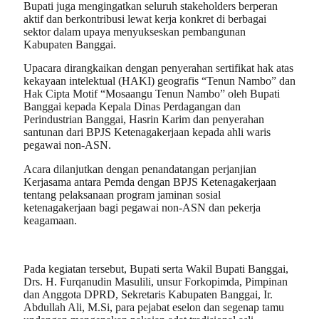
Bupati juga mengingatkan seluruh stakeholders berperan
aktif dan berkontribusi lewat kerja konkret di berbagai
sektor dalam upaya menyukseskan pembangunan
Kabupaten Banggai.
Upacara dirangkaikan dengan penyerahan sertifikat hak atas
kekayaan intelektual (HAKI) geografis “Tenun Nambo” dan
Hak Cipta Motif “Mosaangu Tenun Nambo” oleh Bupati
Banggai kepada Kepala Dinas Perdagangan dan
Perindustrian Banggai, Hasrin Karim dan penyerahan
santunan dari BPJS Ketenagakerjaan kepada ahli waris
pegawai non-ASN.
Acara dilanjutkan dengan penandatangan perjanjian
Kerjasama antara Pemda dengan BPJS Ketenagakerjaan
tentang pelaksanaan program jaminan sosial
ketenagakerjaan bagi pegawai non-ASN dan pekerja
keagamaan.
Pada kegiatan tersebut, Bupati serta Wakil Bupati Banggai,
Drs. H. Furqanudin Masulili, unsur Forkopimda, Pimpinan
dan Anggota DPRD, Sekretaris Kabupaten Banggai, Ir.
Abdullah Ali, M.Si, para pejabat eselon dan segenap tamu