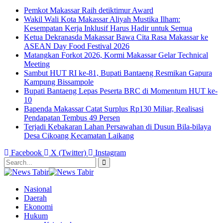
Pemkot Makassar Raih detiktimur Award
Wakil Wali Kota Makassar Aliyah Mustika Ilham:
Kesempatan Kerja Inklusif Harus Hadir untuk Semua
Ketua Dekranasda Makassar Bawa Cita Rasa Makassar ke
ASEAN Day Food Festival 2026
Matangkan Forkot 2026, Kormi Makassar Gelar Technical
Meeting
Sambut HUT RI ke-81, Bupati Bantaeng Resmikan Gapura
Kampung Bissampole
Bupati Bantaeng Lepas Peserta BRC di Momentum HUT ke-
10
Bapenda Makassar Catat Surplus Rp130 Miliar, Realisasi
Pendapatan Tembus 49 Persen
Terjadi Kebakaran Lahan Persawahan di Dusun Bila-bilaya
Desa Cikoang Kecamatan Laikang
Facebook
X (Twitter)
Instagram
Nasional
Daerah
Ekonomi
Hukum