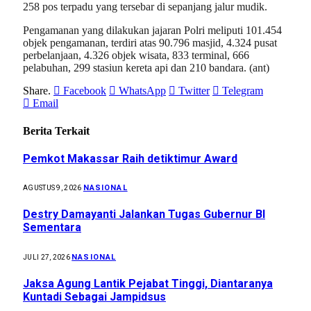
258 pos terpadu yang tersebar di sepanjang jalur mudik.
Pengamanan yang dilakukan jajaran Polri meliputi 101.454
objek pengamanan, terdiri atas 90.796 masjid, 4.324 pusat
perbelanjaan, 4.326 objek wisata, 833 terminal, 666
pelabuhan, 299 stasiun kereta api dan 210 bandara. (ant)
Share.
Facebook
WhatsApp
Twitter
Telegram
Email
Berita Terkait
Pemkot Makassar Raih detiktimur Award
NASIONAL
AGUSTUS 9, 2026
Destry Damayanti Jalankan Tugas Gubernur BI
Sementara
NASIONAL
JULI 27, 2026
Jaksa Agung Lantik Pejabat Tinggi, Diantaranya
Kuntadi Sebagai Jampidsus