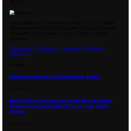
About Us
Alamat Redaksi Jl.Kesenangan 10 Blok E No.224 Bumi
Tamalanrea Permai (BTP) Kelurahan Buntusu Kecamatan
Tamalanrea Kota Makassar Provinsi Sulawesi Sekatan
Indonesia
Facebook
X (Twitter)
Pinterest
YouTube
WhatsApp
Our Picks
Pemkot Makassar Raih detiktimur Award
AGUSTUS 9, 2026
Wakil Wali Kota Makassar Aliyah Mustika Ilham:
Kesempatan Kerja Inklusif Harus Hadir untuk
Semua
AGUSTUS 9, 2026