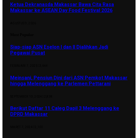
Ketua Dekranasda Makassar Bawa Cita Rasa
Makassar ke ASEAN Day Food Festival 2026
AGUSTUS 9, 2026
Most Popular
Siap-siap ASN Eselon I dan II Dialihkan Jadi
Pegawai Pusat
FEBRUARI 7, 2025
3,644
Meinsani, Pensiun Dini dari ASN Pemkot Makassar
hingga Melenggang ke Parlemen Pettarani
SEPTEMBER 10, 2024
2,838
Berikut Daftar 11 Caleg Dapil 3 Melenggang ke
DPRD Makassar
MARET 7, 2024
2,103