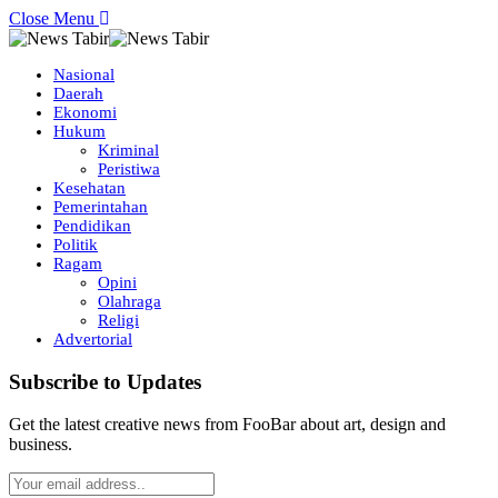
Close Menu
Nasional
Daerah
Ekonomi
Hukum
Kriminal
Peristiwa
Kesehatan
Pemerintahan
Pendidikan
Politik
Ragam
Opini
Olahraga
Religi
Advertorial
Subscribe to Updates
Get the latest creative news from FooBar about art, design and
business.