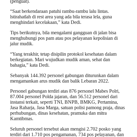
(penguat).
“Saat berkendaraan patuhi rambu-rambu lalu lintas.
lstirahatlah di rest area yang ada bila terasa lela, guna
menghindari kecelakaan,” kata Dedi.
Tips berikutnya, bila mengalami gangguan di jalan bisa
menghubungi pos pam atau pos pelayanan kepolisian di
jalur mudik.
“Yang terakhir, tetap disipilin protokol kesehatan dalam
berkegiatan. Mari wujudkan mudik aman, sehat dan
bahagia,” kata Dedi.
Sebanyak 144.392 personel gabungan diturunkan dalam
mengamankan arus mudik dan balik Lebaran 2022.
Personel gabungan terdiri atas 876 personel Mabes Polri,
87.004 personel Polda jajaran, dan 56.512 personel dari
instansi terkait, seperti TNI, BNPB, BMKG, Pertamina,
Jasa Raharja, Jasa Marga, satuan polisi pamong praja, dinas
perhubungan, dinas kesehatan, pramuka dan mitra
Kamtibmas.
Seluruh personel tersebut akan mengisi 2.702 posko yang
terdiri dari 1.710 pos pengamanan, 734 pos pelayanan, dan