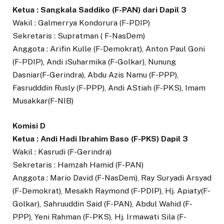
Ketua : Sangkala Saddiko (F-PAN) dari Dapil 3
Wakil : Galmerrya Kondorura (F-PDIP)
Sekretaris : Supratman ( F-NasDem)
Anggota : Arifin Kulle (F-Demokrat), Anton Paul Goni
(F-PDIP), Andi iSuharmika (F-Golkar), Nunung
Dasniar(F-Gerindra), Abdu Azis Namu (F-PPP),
Fasrudddin Rusly (F-PPP), Andi AStiah (F-PKS), Imam
Musakkar(F-NIB)
Komisi D
Ketua : Andi Hadi Ibrahim Baso (F-PKS) Dapil 3
Wakil : Kasrudi (F-Gerindra)
Sekretaris : Hamzah Hamid (F-PAN)
Anggota : Mario David (F-NasDem), Ray Suryadi Arsyad
(F-Demokrat), Mesakh Raymond (F-PDIP), Hj. Apiaty(F-
Golkar), Sahruuddin Said (F-PAN), Abdul Wahid (F-
PPP), Yeni Rahman (F-PKS), Hj. Irmawati Sila (F-