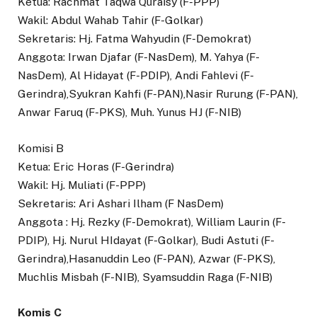
Ketua: Rachmat Taqwa Quraisy (F-PPP)
Wakil: Abdul Wahab Tahir (F-Golkar)
Sekretaris: Hj. Fatma Wahyudin (F-Demokrat)
Anggota: Irwan Djafar (F-NasDem), M. Yahya (F-
NasDem), Al Hidayat (F-PDIP), Andi Fahlevi (F-
Gerindra),Syukran Kahfi (F-PAN),Nasir Rurung (F-PAN),
Anwar Faruq (F-PKS), Muh. Yunus HJ (F-NIB)
Komisi B
Ketua: Eric Horas (F-Gerindra)
Wakil: Hj. Muliati (F-PPP)
Sekretaris: Ari Ashari Ilham (F NasDem)
Anggota : Hj. Rezky (F-Demokrat), William Laurin (F-
PDIP), Hj. Nurul HIdayat (F-Golkar), Budi Astuti (F-
Gerindra),Hasanuddin Leo (F-PAN), Azwar (F-PKS),
Muchlis Misbah (F-NIB), Syamsuddin Raga (F-NIB)
Komis C