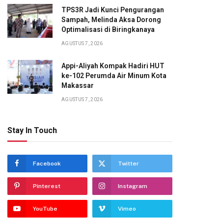
TPS3R Jadi Kunci Pengurangan
Sampah, Melinda Aksa Dorong
Optimalisasi di Biringkanaya
AGUSTUS 7, 2026
Appi-Aliyah Kompak Hadiri HUT
ke-102 Perumda Air Minum Kota
Makassar
AGUSTUS 7, 2026
Stay In Touch
Facebook
Twitter
Pinterest
Instagram
YouTube
Vimeo