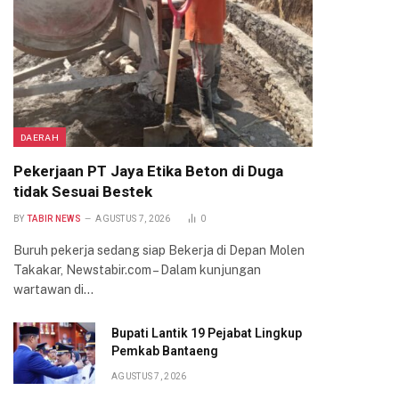
DAERAH
Pekerjaan PT Jaya Etika Beton di Duga
tidak Sesuai Bestek
BY
TABIR NEWS
AGUSTUS 7, 2026
0
Buruh pekerja sedang siap Bekerja di Depan Molen
Takakar, Newstabir.com – Dalam kunjungan
wartawan di…
Bupati Lantik 19 Pejabat Lingkup
Pemkab Bantaeng
AGUSTUS 7, 2026