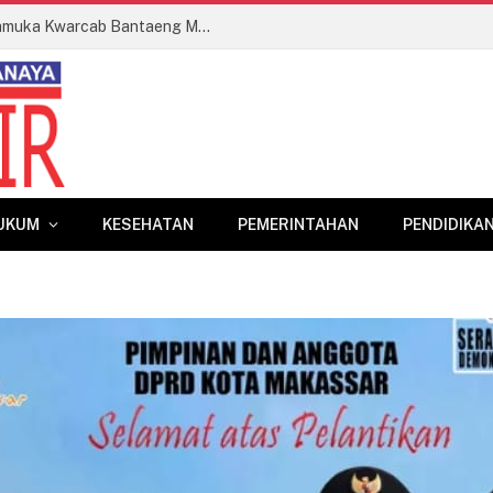
Bupati Bantaeng Lepas Kontingen Pramuka Kwarcab Bantaeng Menuju Jambore Nasional XII Tahun 2026
UKUM
KESEHATAN
PEMERINTAHAN
PENDIDIKA