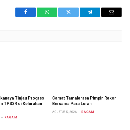
Facebook
WhatsApp
Twitter
Telegram
Email
gkanaya Tinjau Progres
Camat Tamalanrea Pimpin Rakor
 TPS3R di Kelurahan
Bersama Para Lurah
RAGAM
AGUSTUS 5, 2026
RAGAM