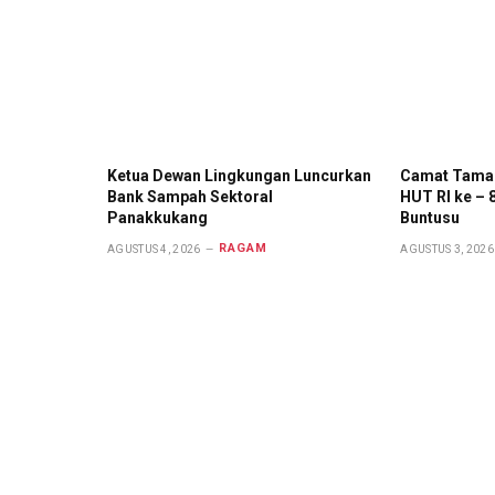
Ketua Dewan Lingkungan Luncurkan
Camat Tamal
Bank Sampah Sektoral
HUT RI ke – 
Panakkukang
Buntusu
RAGAM
AGUSTUS 4, 2026
AGUSTUS 3, 2026