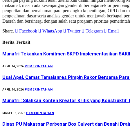
berbagai payung hukum telah diterbitkan dalam rangka mendorong k
maksimal, masih ada kesenjangan gender di berbagai sektor pemban
pengertian dan pemahaman para pemangku kepentingan, OPD dan masya
pengetahuan dasar serta analisis gender untuk menjawab berbagai 
Daerah dan bersinergi dengan salah satu program prioritas pemerin
Share.
Facebook
WhatsApp
Twitter
Telegram
Email
Berita Terkait
Munafri Tekankan Komitmen SKPD Implementasikan SAKI
PEMERINTAHAN
APRIL 14, 2026
Usai Apel, Camat Tamalanres Pimpin Rakor Bersama Para
PEMERINTAHAN
APRIL 14, 2026
Munafri : Silahkan Konten Kreator Kritik yang Konstruktif
PEMERINTAHAN
MARET 15, 2026
Dinas PU Makassar Perbesar Box Culvert dan Benahi Drai