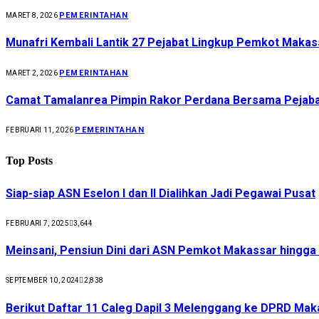
PEMERINTAHAN
MARET 8, 2026
Munafri Kembali Lantik 27 Pejabat Lingkup Pemkot Makas
PEMERINTAHAN
MARET 2, 2026
Camat Tamalanrea Pimpin Rakor Perdana Bersama Pejabat
PEMERINTAHAN
FEBRUARI 11, 2026
Top Posts
Siap-siap ASN Eselon I dan II Dialihkan Jadi Pegawai Pusat
FEBRUARI 7, 2025
3,644
Meinsani, Pensiun Dini dari ASN Pemkot Makassar hingg
SEPTEMBER 10, 2024
2,838
Berikut Daftar 11 Caleg Dapil 3 Melenggang ke DPRD Mak