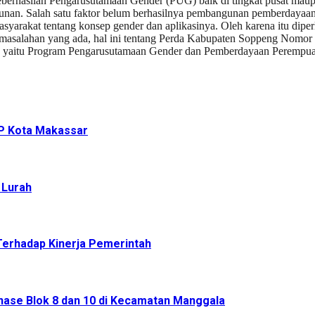
eberhasilan Pengarusutamaan Gender (PUG) baik di tingkat pusat mau
gunan. Salah satu faktor belum berhasilnya pembangunan pemberdayaa
rakat tentang konsep gender dan aplikasinya. Oleh karena itu diperl
permasalahan yang ada, hal ini tentang Perda Kabupaten Soppeng No
tah yaitu Program Pengarusutamaan Gender dan Pemberdayaan Perempuan
P Kota Makassar
 Lurah
 Terhadap Kinerja Pemerintah
nase Blok 8 dan 10 di Kecamatan Manggala