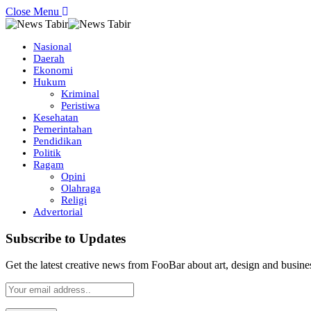
Close Menu
Nasional
Daerah
Ekonomi
Hukum
Kriminal
Peristiwa
Kesehatan
Pemerintahan
Pendidikan
Politik
Ragam
Opini
Olahraga
Religi
Advertorial
Subscribe to Updates
Get the latest creative news from FooBar about art, design and busine