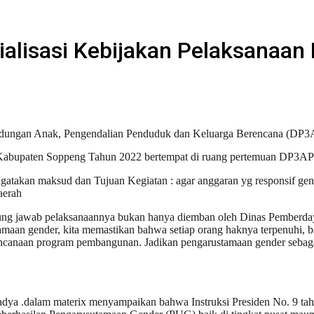
alisasi Kebijakan Pelaksanaa
ndungan Anak, Pengendalian Penduduk dan Keluarga Berencana (D
 Kabupaten Soppeng Tahun 2022 bertempat di ruang pertemuan DP3A
an maksud dan Tujuan Kegiatan : agar anggaran yg responsif gen
aerah
nggung jawab pelaksanaannya bukan hanya diemban oleh Dinas Pember
maan gender, kita memastikan bahwa setiap orang haknya terpenuhi, baik
ncanaan program pembangunan. Jadikan pengarustamaan gender sebagai
 .dalam materix menyampaikan bahwa Instruksi Presiden No. 9 tahun 2