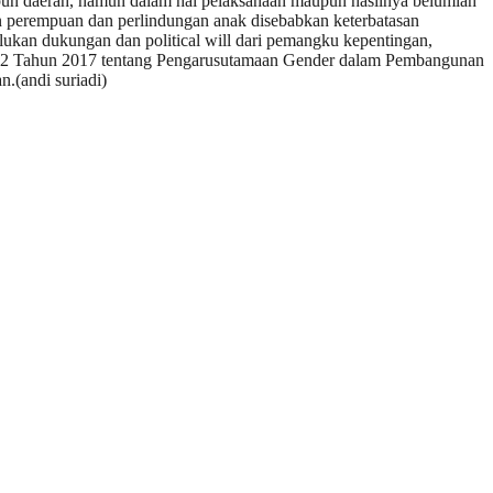
pun daerah, namun dalam hal pelaksanaan maupun hasilnya belumlah
n perempuan dan perlindungan anak disebabkan keterbatasan
ukan dukungan dan political will dari pemangku kepentingan,
mor 2 Tahun 2017 tentang Pengarusutamaan Gender dalam Pembangunan
.(andi suriadi)