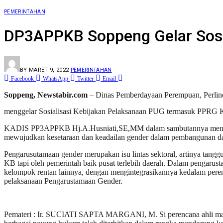
PEMERINTAHAN
DP3APPKB Soppeng Gelar Sosi
BY
MARET 9, 2022
PEMERINTAHAN
Facebook
WhatsApp
Twitter
Email
Soppeng, Newstabir.com
– Dinas Pemberdayaan Perempuan, Perli
menggelar Sosialisasi Kebijakan Pelaksanaan PUG termasuk PPRG
KADIS PP3APPKB Hj.A.Husniati,SE,MM dalam sambutannya mengatak
mewujudkan kesetaraan dan keadailan gender dalam pembangunan d
Pengarusutamaan gender merupakan isu lintas sektoral, artinya ta
KB tapi oleh pemerintah baik pusat terlebih daerah. Dalam pengarusta
kelompok rentan lainnya, dengan mengintegrasikannya kedalam pere
pelaksanaan Pengarustamaan Gender.
Pemateri : Ir. SUCIATI SAPTA MARGANI, M. Si perencana ahli madya