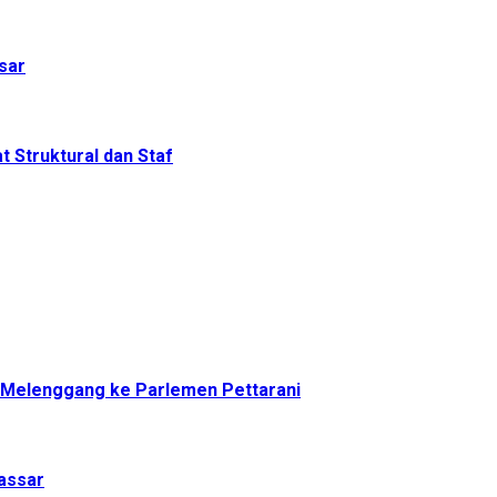
sar
 Struktural dan Staf
a Melenggang ke Parlemen Pettarani
assar