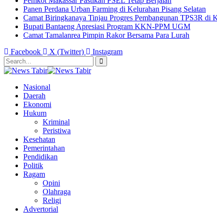
Pemkot Makassar Pastikan PSEL Tetap Berjalan
Panen Perdana Urban Farming di Kelurahan Pisang Selatan
Camat Biringkanaya Tinjau Progres Pembangunan TPS3R di K
Bupati Bantaeng Apresiasi Program KKN-PPM UGM
Camat Tamalanrea Pimpin Rakor Bersama Para Lurah
Facebook
X (Twitter)
Instagram
Nasional
Daerah
Ekonomi
Hukum
Kriminal
Peristiwa
Kesehatan
Pemerintahan
Pendidikan
Politik
Ragam
Opini
Olahraga
Religi
Advertorial