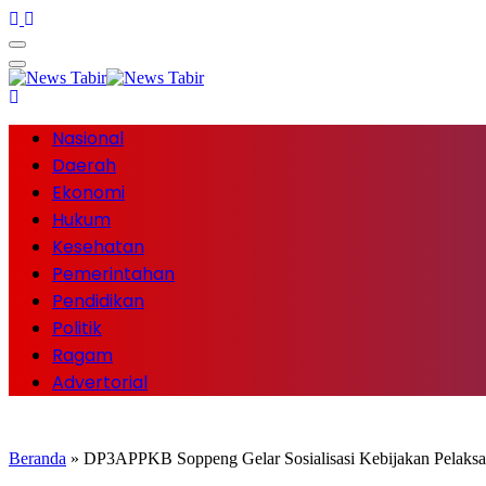
Nasional
Daerah
Ekonomi
Hukum
Kesehatan
Pemerintahan
Pendidikan
Politik
Ragam
Advertorial
Beranda
»
DP3APPKB Soppeng Gelar Sosialisasi Kebijakan Pelak