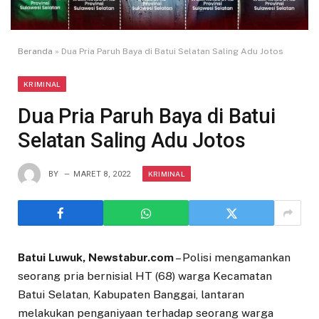
Beranda
»
Dua Pria Paruh Baya di Batui Selatan Saling Adu Jotos
KRIMINAL
Dua Pria Paruh Baya di Batui
Selatan Saling Adu Jotos
KRIMINAL
BY
MARET 8, 2022
Batui Luwuk, Newstabur.com
– Polisi mengamankan
seorang pria bernisial HT (68) warga Kecamatan
Batui Selatan, Kabupaten Banggai, lantaran
melakukan penganiyaan terhadap seorang warga