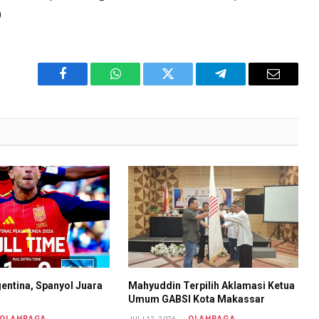
)
Facebook
WhatsApp
Twitter
Telegram
Email
entina, Spanyol Juara
Mahyuddin Terpilih Aklamasi Ketua
Umum GABSI Kota Makassar
OLAHRAGA
OLAHRAGA