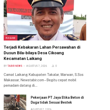
RAGAM
Terjadi Kebakaran Lahan Persawahan di
Dusun Bila-bilaya Desa Cikoang
Kecamatan Laikang
BY
TABIR NEWS
AGUSTUS 7, 2026
0
Camat Laikang Kabupaten Takalar, Marwan, S.Sos
Makassar, Newstabir.com – Begitu cepat mobil
pemadam datang di…
Pekerjaan PT Jaya Etika Beton di
Duga tidak Sesuai Bestek
AGUSTUS 7, 2026