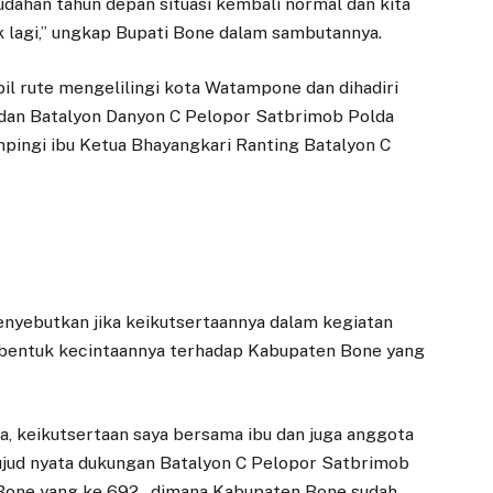
udahan tahun depan situasi kembali normal dan kita
k lagi,” ungkap Bupati Bone dalam sambutannya.
l rute mengelilingi kota Watampone dan dihadiri
ndan Batalyon Danyon C Pelopor Satbrimob Polda
mpingi ibu Ketua Bhayangkari Ranting Batalyon C
nyebutkan jika keikutsertaannya dalam kegiatan
 bentuk kecintaannya terhadap Kabupaten Bone yang
, keikutsertaan saya bersama ibu dan juga anggota
wujud nyata dukungan Batalyon C Pelopor Satbrimob
 Bone yang ke 692 , dimana Kabupaten Bone sudah