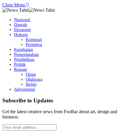
Close Menu
Nasional
Daerah
Ekonomi
Hukum
Kriminal
Peristiwa
Kesehatan
Pemerintahan
Pendidikan
Politik
Ragam
Opini
Olahraga
Religi
Advertorial
Subscribe to Updates
Get the latest creative news from FooBar about art, design and
business.