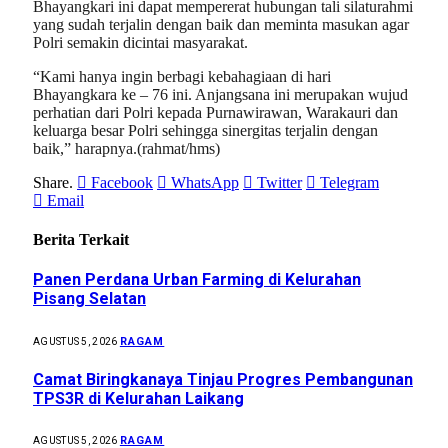
Bhayangkari ini dapat mempererat hubungan tali silaturahmi
yang sudah terjalin dengan baik dan meminta masukan agar
Polri semakin dicintai masyarakat.
“Kami hanya ingin berbagi kebahagiaan di hari
Bhayangkara ke – 76 ini. Anjangsana ini merupakan wujud
perhatian dari Polri kepada Purnawirawan, Warakauri dan
keluarga besar Polri sehingga sinergitas terjalin dengan
baik,” harapnya.(rahmat/hms)
Share.
Facebook
WhatsApp
Twitter
Telegram
Email
Berita Terkait
Panen Perdana Urban Farming di Kelurahan
Pisang Selatan
RAGAM
AGUSTUS 5, 2026
Camat Biringkanaya Tinjau Progres Pembangunan
TPS3R di Kelurahan Laikang
RAGAM
AGUSTUS 5, 2026