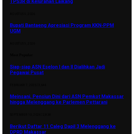
TPS3R di Kelurahan Laikang
AGUSTUS 5, 2026
Bupati Bantaeng Apresiasi Program KKN-PPM
UGM
AGUSTUS 5, 2026
Most Popular
Siap-siap ASN Eselon I dan II Dialihkan Jadi
Pegawai Pusat
FEBRUARI 7, 2025
3,644
Meinsani, Pensiun Dini dari ASN Pemkot Makassar
hingga Melenggang ke Parlemen Pettarani
SEPTEMBER 10, 2024
2,838
Berikut Daftar 11 Caleg Dapil 3 Melenggang ke
DPRD Makassar