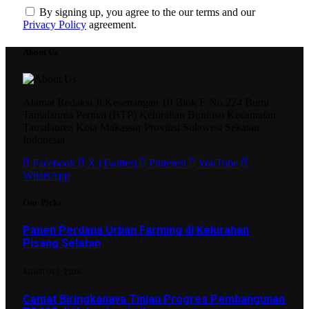
By signing up, you agree to the our terms and our
Privacy Policy
agreement.
About Us
Alamat Redaksi Jl.Kesenangan 10 Blok E No.224 Bumi
Tamalanrea Permai (BTP) Kelurahan Buntusu Kecamatan
Tamalanrea Kota Makassar Provinsi Sulawesi Sekatan
Indonesia
Facebook
X (Twitter)
Pinterest
YouTube
WhatsApp
Our Picks
Panen Perdana Urban Farming di Kelurahan
Pisang Selatan
AGUSTUS 5, 2026
Camat Biringkanaya Tinjau Progres Pembangunan