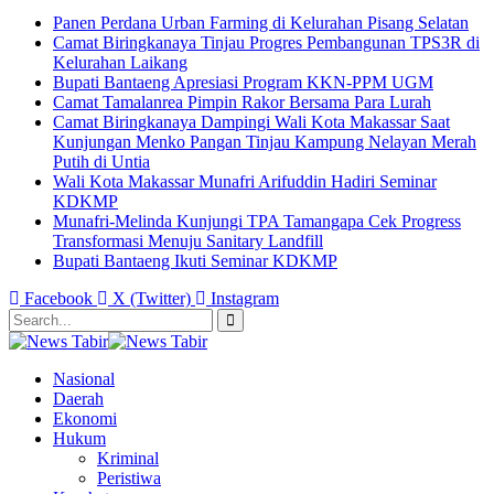
Panen Perdana Urban Farming di Kelurahan Pisang Selatan
Camat Biringkanaya Tinjau Progres Pembangunan TPS3R di
Kelurahan Laikang
Bupati Bantaeng Apresiasi Program KKN-PPM UGM
Camat Tamalanrea Pimpin Rakor Bersama Para Lurah
Camat Biringkanaya Dampingi Wali Kota Makassar Saat
Kunjungan Menko Pangan Tinjau Kampung Nelayan Merah
Putih di Untia
Wali Kota Makassar Munafri Arifuddin Hadiri Seminar
KDKMP
Munafri-Melinda Kunjungi TPA Tamangapa Cek Progress
Transformasi Menuju Sanitary Landfill
Bupati Bantaeng Ikuti Seminar KDKMP
Facebook
X (Twitter)
Instagram
Nasional
Daerah
Ekonomi
Hukum
Kriminal
Peristiwa