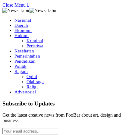
Close Menu
Nasional
Daerah
Ekonomi
Hukum
Kriminal
Peristiwa
Kesehatan
Pemerintahan
Pendidikan
Politik
Ragam
Opini
Olahraga
Religi
Advertorial
Subscribe to Updates
Get the latest creative news from FooBar about art, design and
business.