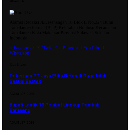
About Us
Alamat Redaksi Jl.Kesenangan 10 Blok E No.224 Bumi
Tamalanrea Permai (BTP) Kelurahan Buntusu Kecamatan
Tamalanrea Kota Makassar Provinsi Sulawesi Sekatan
Indonesia
Facebook
X (Twitter)
Pinterest
YouTube
WhatsApp
Our Picks
Pekerjaan PT Jaya Etika Beton di Duga tidak
Sesuai Bestek
AGUSTUS 7, 2026
Bupati Lantik 19 Pejabat Lingkup Pemkab
Bantaeng
AGUSTUS 7, 2026