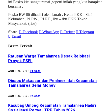
ini Posko kita sangat ramai ,seperti inilah yang kita harapkan
bersama .
Posko RW 06 dihadiri oleh Lurah , Ketua PKK , Staf
Kelurahan ,PJ RW , PJ RT , Ibu – ibu PKK Tokoh
Masyarakat. (rios)
Share.
Facebook
WhatsApp
Twitter
Telegram
Email
Berita Terkait
Ratusan Warga Tamalanrea Desak Relokasi
Proyek PSEL
RAGAM
AGUSTUS 7, 2026
Dinsos Makassar dan Penlmerintah Kecamatan
Tamalanrea Gelar Monev
RAGAM
AGUSTUS 7, 2026
Kasubag Umpeg Kecamatan Tamalanrea Hadiri
Sosialisasi Perwali TPP Tahun 2026