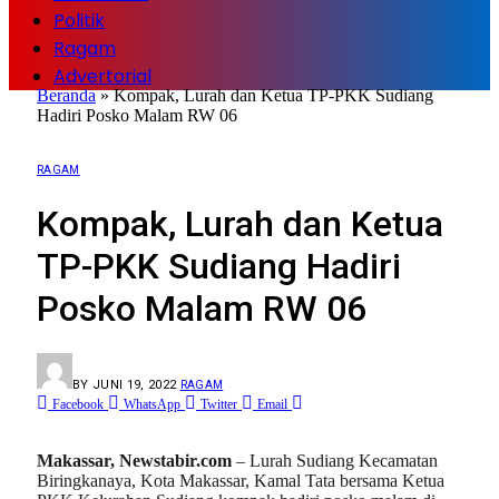
Politik
Ragam
Advertorial
Beranda
»
Kompak, Lurah dan Ketua TP-PKK Sudiang
Hadiri Posko Malam RW 06
RAGAM
Kompak, Lurah dan Ketua
TP-PKK Sudiang Hadiri
Posko Malam RW 06
BY
JUNI 19, 2022
RAGAM
Facebook
WhatsApp
Twitter
Email
Makassar, Newstabir.com
– Lurah Sudiang Kecamatan
Biringkanaya, Kota Makassar, Kamal Tata bersama Ketua