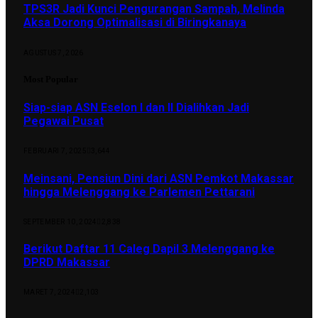
TPS3R Jadi Kunci Pengurangan Sampah, Melinda
Aksa Dorong Optimalisasi di Biringkanaya
AGUSTUS 7, 2026
Most Popular
Siap-siap ASN Eselon I dan II Dialihkan Jadi
Pegawai Pusat
FEBRUARI 7, 2025
3,644
Meinsani, Pensiun Dini dari ASN Pemkot Makassar
hingga Melenggang ke Parlemen Pettarani
SEPTEMBER 10, 2024
2,838
Berikut Daftar 11 Caleg Dapil 3 Melenggang ke
DPRD Makassar
MARET 7, 2024
2,103