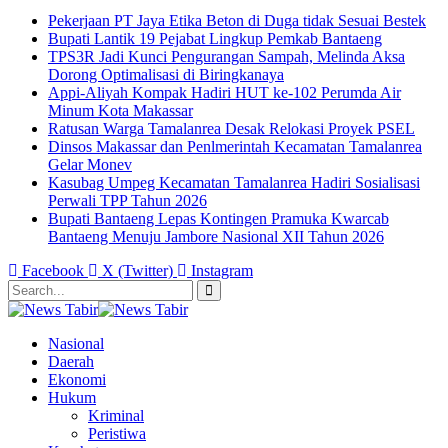
Pekerjaan PT Jaya Etika Beton di Duga tidak Sesuai Bestek
Bupati Lantik 19 Pejabat Lingkup Pemkab Bantaeng
TPS3R Jadi Kunci Pengurangan Sampah, Melinda Aksa
Dorong Optimalisasi di Biringkanaya
Appi-Aliyah Kompak Hadiri HUT ke-102 Perumda Air
Minum Kota Makassar
Ratusan Warga Tamalanrea Desak Relokasi Proyek PSEL
Dinsos Makassar dan Penlmerintah Kecamatan Tamalanrea
Gelar Monev
Kasubag Umpeg Kecamatan Tamalanrea Hadiri Sosialisasi
Perwali TPP Tahun 2026
Bupati Bantaeng Lepas Kontingen Pramuka Kwarcab
Bantaeng Menuju Jambore Nasional XII Tahun 2026
Facebook
X (Twitter)
Instagram
Nasional
Daerah
Ekonomi
Hukum
Kriminal
Peristiwa