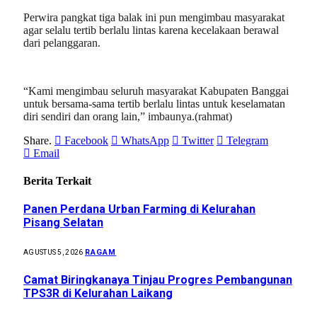
Perwira pangkat tiga balak ini pun mengimbau masyarakat
agar selalu tertib berlalu lintas karena kecelakaan berawal
dari pelanggaran.
“Kami mengimbau seluruh masyarakat Kabupaten Banggai
untuk bersama-sama tertib berlalu lintas untuk keselamatan
diri sendiri dan orang lain,” imbaunya.(rahmat)
Share.
Facebook
WhatsApp
Twitter
Telegram
Email
Berita Terkait
Panen Perdana Urban Farming di Kelurahan
Pisang Selatan
RAGAM
AGUSTUS 5, 2026
Camat Biringkanaya Tinjau Progres Pembangunan
TPS3R di Kelurahan Laikang