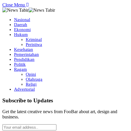
Close Menu
Nasional
Daerah
Ekonomi
Hukum
Kriminal
Peristiwa
Kesehatan
Pemerintahan
Pendidikan
Politik
Ragam
Opini
Olahraga
Religi
Advertorial
Subscribe to Updates
Get the latest creative news from FooBar about art, design and
business.