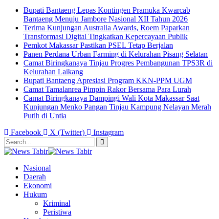
Bupati Bantaeng Lepas Kontingen Pramuka Kwarcab
Bantaeng Menuju Jambore Nasional XII Tahun 2026
Terima Kunjungan Australia Awards, Roem Paparkan
Transformasi Digital Tingkatkan Kepercayaan Publik
Pemkot Makassar Pastikan PSEL Tetap Berjalan
Panen Perdana Urban Farming di Kelurahan Pisang Selatan
Camat Biringkanaya Tinjau Progres Pembangunan TPS3R di
Kelurahan Laikang
Bupati Bantaeng Apresiasi Program KKN-PPM UGM
Camat Tamalanrea Pimpin Rakor Bersama Para Lurah
Camat Biringkanaya Dampingi Wali Kota Makassar Saat
Kunjungan Menko Pangan Tinjau Kampung Nelayan Merah
Putih di Untia
Facebook
X (Twitter)
Instagram
Nasional
Daerah
Ekonomi
Hukum
Kriminal
Peristiwa