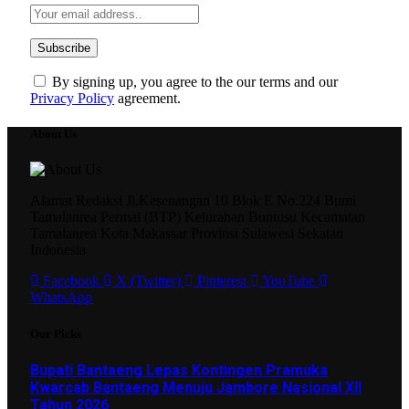
By signing up, you agree to the our terms and our
Privacy Policy
agreement.
About Us
Alamat Redaksi Jl.Kesenangan 10 Blok E No.224 Bumi
Tamalanrea Permai (BTP) Kelurahan Buntusu Kecamatan
Tamalanrea Kota Makassar Provinsi Sulawesi Sekatan
Indonesia
Facebook
X (Twitter)
Pinterest
YouTube
WhatsApp
Our Picks
Bupati Bantaeng Lepas Kontingen Pramuka
Kwarcab Bantaeng Menuju Jambore Nasional XII
Tahun 2026