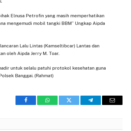
.
pihak Elnusa Petrofin yang masih memperhatikan
mana mengemudi mobil tangki BBM” Ungkap Aipda
ancaran Lalu Lintas (Kamseltibcar) Lantas dan
kan oleh Aipda Jerry M. Toar.
adir untuk selalu patuhi protokol kesehatan guna
 Polsek Banggai. (Rahmat)
Facebook
WhatsApp
Twitter
Telegram
Email