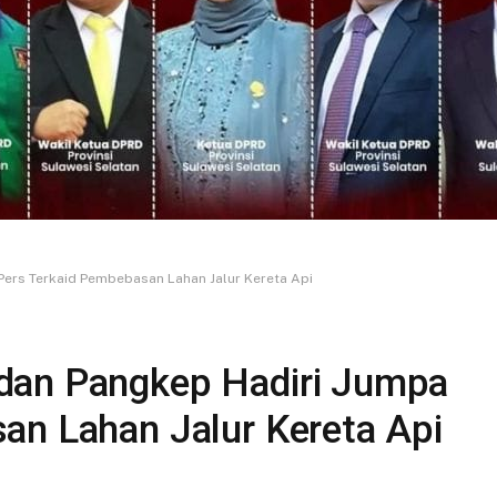
ers Terkaid Pembebasan Lahan Jalur Kereta Api
dan Pangkep Hadiri Jumpa
an Lahan Jalur Kereta Api