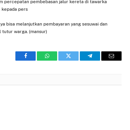
 tim percepatan pembebasan jalur kereta di tawarka
a kepada pers
ya bisa melanjutkan pembayaran yang sesuwai dan
 tutur warga. (mansur)
Facebook
WhatsApp
Twitter
Telegram
Email